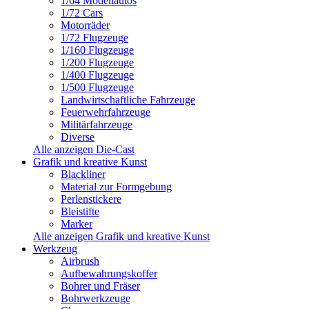
1/64 Modellautos
1/72 Cars
Motorräder
1/72 Flugzeuge
1/160 Flugzeuge
1/200 Flugzeuge
1/400 Flugzeuge
1/500 Flugzeuge
Landwirtschaftliche Fahrzeuge
Feuerwehrfahrzeuge
Militärfahrzeuge
Diverse
Alle anzeigen Die-Cast
Grafik und kreative Kunst
Blackliner
Material zur Formgebung
Perlenstickere
Bleistifte
Marker
Alle anzeigen Grafik und kreative Kunst
Werkzeug
Airbrush
Aufbewahrungskoffer
Bohrer und Fräser
Bohrwerkzeuge