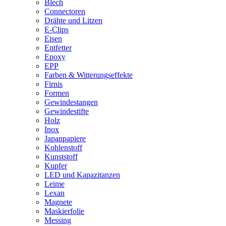
Blech
Connectoren
Drähte und Litzen
E-Clips
Eisen
Entfetter
Epoxy
EPP
Farben & Witterungseffekte
Firnis
Formen
Gewindestangen
Gewindestifte
Holz
Inox
Japanpapiere
Kohlenstoff
Kunststoff
Kupfer
LED und Kapazitanzen
Leime
Lexan
Magnete
Maskierfolie
Messing