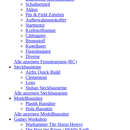
Schaltnetzteil
Akkus
Pits & Field Zubehör
Aufbewahrungskoffer
Startmotor
Kraftstoffpumpe
Glühstarter
Brennstoff
Kugellager
Flugsimulator
Diverse
Alle anzeigen Fernsteuerung (RC)
Steckbausteine
Airfix Quick Build
Clementoni
Lego
Sluban Steckbausteine
Alle anzeigen Steckbausteine
Modellbausätze
Plastik Bausätze
Holz-Bausätze
Alle anzeigen Modellbausätze
Games Workshop
Warhammer The Horus Heresy
Der Herr der Ringe / Middle-Earth