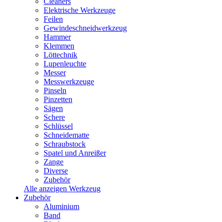
Cleaners
Elektrische Werkzeuge
Feilen
Gewindeschneidwerkzeug
Hammer
Klemmen
Löttechnik
Lupenleuchte
Messer
Messwerkzeuge
Pinseln
Pinzetten
Sägen
Schere
Schlüssel
Schneidematte
Schraubstock
Spatel und Anreißer
Zange
Diverse
Zubehör
Alle anzeigen Werkzeug
Zubehör
Aluminium
Band