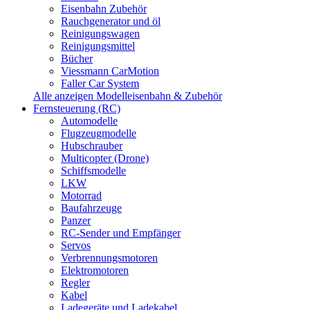
Eisenbahn Zubehör
Rauchgenerator und öl
Reinigungswagen
Reinigungsmittel
Bücher
Viessmann CarMotion
Faller Car System
Alle anzeigen Modelleisenbahn & Zubehör
Fernsteuerung (RC)
Automodelle
Flugzeugmodelle
Hubschrauber
Multicopter (Drone)
Schiffsmodelle
LKW
Motorrad
Baufahrzeuge
Panzer
RC-Sender und Empfänger
Servos
Verbrennungsmotoren
Elektromotoren
Regler
Kabel
Ladegeräte und Ladekabel