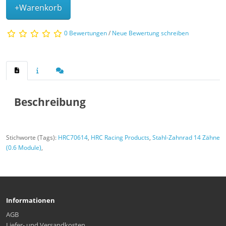
+Warenkorb
0 Bewertungen
/
Neue Bewertung schreiben
Beschreibung
Stichworte (Tags):
HRC70614
,
HRC Racing Products
,
Stahl-Zahnrad 14 Zähne
(0.6 Module)
,
Informationen
AGB
Liefer- und Versandkosten