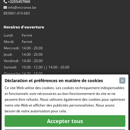
+3255457960
info@mcronse.be
BE0861.419.683
Horaires d'ouverture
Lundi:
Fermé
Mardi:
Fermé
Mercredi:
14.00 - 20.00
Jeudi:
14.00 - 20.00
Vendredi:
14.00 - 20.00
Samedi:
10.00 - 12.00 || 14.00 - 20.00
Dimanche:
14.00 - 18.00
×
Déclaration et préférences en matière de cookies
Nos activités
Ce site Web utilise des cookies. Les cookies techniquement indispensables
et fonctionnels sont nécessaires au bon fonctionnement du site et ne
Salle Hangar7
peuvent être refusés. Nous utilisons également des cookies pour optimiser
Le RC Drift
notre site Web et afficher des publicités personnalisées. Nous avons
RC Bangers (Demolition Derby)
besoin de votre autorisation pour cela.
Fun and Friends
Accepter tous
Médias sociaux