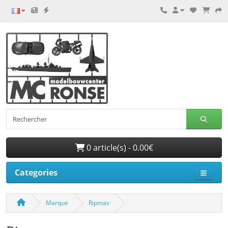
0 article(s) - 0.00€
Categories
Marque
Ripmax