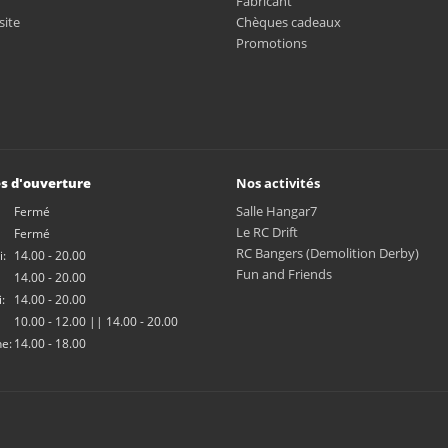
Fabricant
site
Chèques cadeaux
Promotions
s d'ouverture
Nos activités
Salle Hangar7
Fermé
Le RC Drift
Fermé
RC Bangers (Demolition Derby)
:
14.00 - 20.00
Fun and Friends
14.00 - 20.00
:
14.00 - 20.00
10.00 - 12.00 || 14.00 - 20.00
e:
14.00 - 18.00