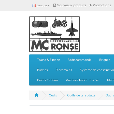
Nouveaux produits
Promotions
Langue
Trains & Finition
Radiocommandé
Briques
Puzzles
Diorama Kit
Système de constructio
Boîtes Cadeau
Masques buccaux & Gel
Maté
Outils
Outile de taraudage
Outil