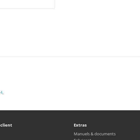
.4
,
 client
Extras
Manuels & documents