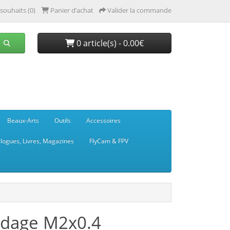
 souhaits (0)
Panier d’achat
Valider la commande
0 article(s) - 0.00€
Beaux-Arts
Outils
Accessoires
logues, Livres, Magazines
FlyCam & FPV
audage M2x0.4