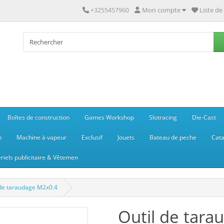
Mon compte
Liste de
+3255457960
Boîtes de construction
Games Workshop
Slotracing
Die-Cast
n
Machine à vapeur
Exclusif
Jouets
Bateau de peche
Cata
riels publicitaire & Vêtemen
 de taraudage M2x0.4
Outil de tar