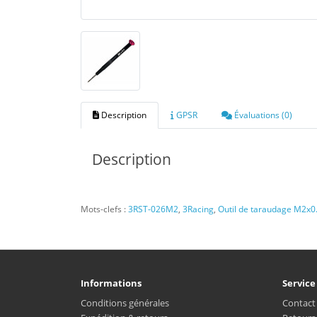
Description
GPSR
Évaluations (0)
Description
Mots-clefs :
3RST-026M2
,
3Racing
,
Outil de taraudage M2x0
Informations
Service
Conditions générales
Contact