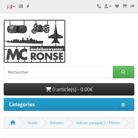
0 article(s) - 0.00€
Categories
Outils
Alésoirs
Alésoir conique 3 - 16mm