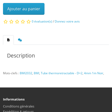
Ajouter au panier
0 évaluation(s)
/
Donnez votre avis
Description
Mots-clefs :
BMI2032
,
BMI
,
Tube thermoretractable - D=2
,
4mm 1m Noir
,
Informations
Conditions générales
Expédition & retours