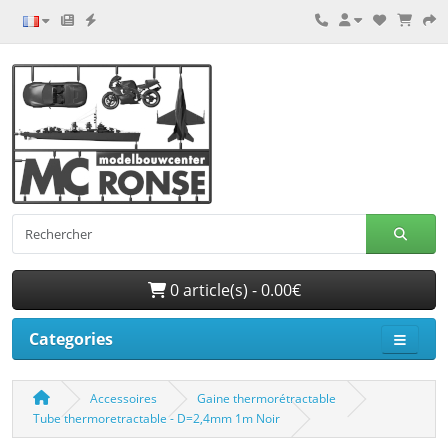
0 article(s) - 0.00€
Categories
Accessoires
Gaine thermorétractable
Tube thermoretractable - D=2,4mm 1m Noir