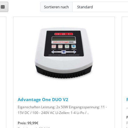
Sortieren nach
Advantage One DUO V2
Eigenschaften Leistung: 2x 50W Eingangsspannung: 11 -
..
15V DC / 100 - 240V AC LI-Zellen: 1-4 Li-Po / ..
P
Preis: 99,99€
P