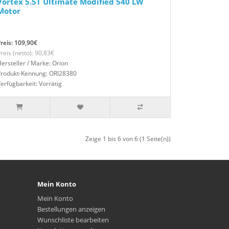
Vortex 5.5T Ultimate Modified 540 LW
Motor
reis: 109,90€
reis (netto): 90,83€
ersteller / Marke: Orion
Produkt-Kennung: ORI28380
erfügbarkeit: Vorrätig
Zeige 1 bis 6 von 6 (1 Seite(n))
Mein Konto
Mein Konto
Bestellungen anzeigen
Wunschliste bearbeiten