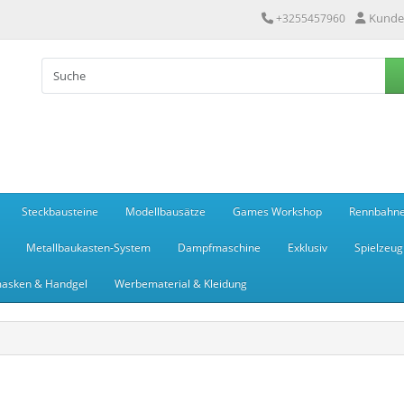
Kunde
+3255457960
Steckbausteine
Modellbausätze
Games Workshop
Rennbahn
Metallbaukasten-System
Dampfmaschine
Exklusiv
Spielzeug
asken & Handgel
Werbematerial & Kleidung