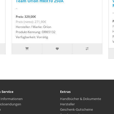
Team Orion HMX10 250A
..
..
Preis: 329,00€
P
Preis (netto): 271,90€
P
Hersteller / Marke: Orion
H
Produkt-Kennung: ORI65132
Verfügbarkeit: Vorrätig
V
 Service
Extras
 Informationen
Handbücher & Dokumente
ücksendungen
Hersteller
p
Geschenk-Gutscheine