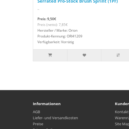
Serrated Pro-Stock Brush Sprint (1Pr)
..
Preis: 9,50€
Preis (netto): 7,85€
Hersteller / Marke: Orion
Produkt-Kennung: ORI41209
Verfügbarkeit: Vorrätig
Informationen
Kunden
AGB
Kontakt
Liefer- und Versandkosten
Warenr
Preise
Site Ma