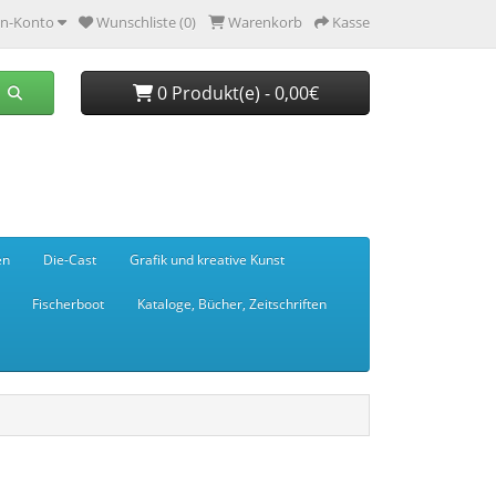
n-Konto
Wunschliste (0)
Warenkorb
Kasse
0 Produkt(e) - 0,00€
en
Die-Cast
Grafik und kreative Kunst
Fischerboot
Kataloge, Bücher, Zeitschriften