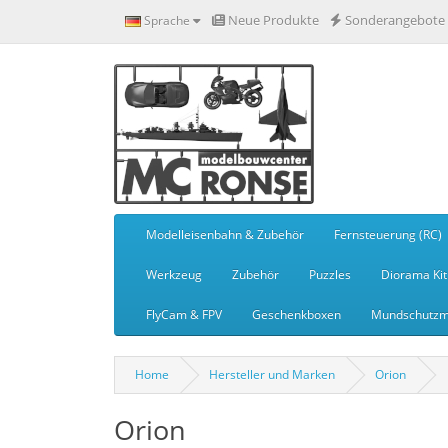
Neue Produkte
Sonderangebote
Sprache
Modelleisenbahn & Zubehör
Fernsteuerung (RC)
Werkzeug
Zubehör
Puzzles
Diorama Kit
FlyCam & FPV
Geschenkboxen
Mundschutzm
Home
Hersteller und Marken
Orion
Orion