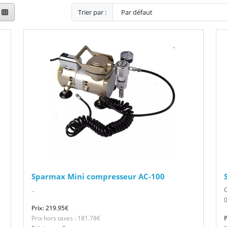
Trier par :
Sparmax Mini compresseur AC-100
..
C
0
Prix: 219.95€
Prix hors taxes : 181.78€
P