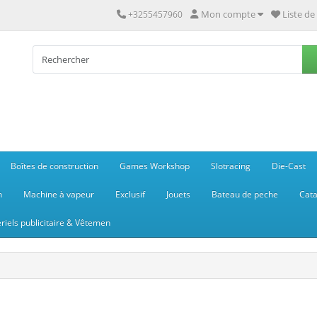
Mon compte
Liste de
+3255457960
Boîtes de construction
Games Workshop
Slotracing
Die-Cast
n
Machine à vapeur
Exclusif
Jouets
Bateau de peche
Cata
riels publicitaire & Vêtemen