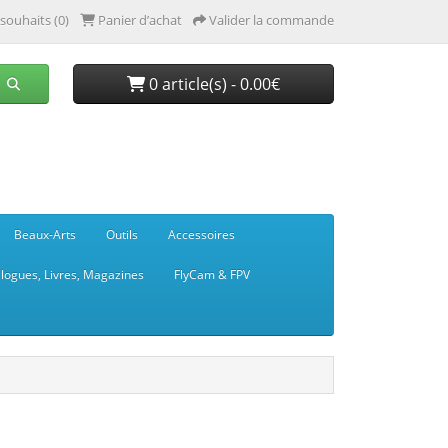
 souhaits (0)
Panier d’achat
Valider la commande
0 article(s) - 0.00€
Beaux-Arts
Outils
Accessoires
logues, Livres, Magazines
FlyCam & FPV