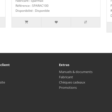
Fabricant : Sparmax
P
Référence : SPARAC100
F
Disponibilité : Disponible
D
 client
Extras
Manuels & documents
Fabricant
site
Chèques cadeaux
Promotions