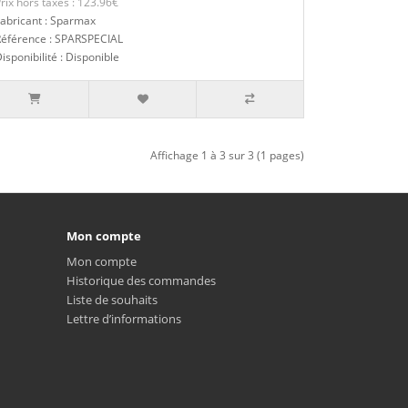
rix hors taxes : 123.96€
abricant : Sparmax
Référence : SPARSPECIAL
isponibilité : Disponible
Affichage 1 à 3 sur 3 (1 pages)
Mon compte
Mon compte
Historique des commandes
Liste de souhaits
Lettre d’informations