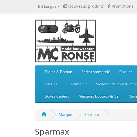
Nouveaux produits
Promotions
Langue
Trains & Finition
Radiocommandé
Briques
Puzzles
Diorama Kit
Système de constructio
Boîtes Cadeau
Masques buccaux & Gel
Maté
Marque
Sparmax
Sparmax