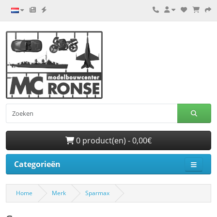
0 product(en) - 0,00€
Categorieën
Home
Merk
Sparmax