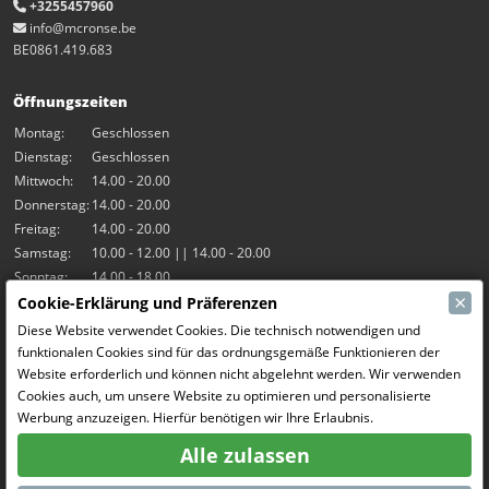
+3255457960
info@mcronse.be
BE0861.419.683
Öffnungszeiten
Montag:
Geschlossen
Dienstag:
Geschlossen
Mittwoch:
14.00 - 20.00
Donnerstag:
14.00 - 20.00
Freitag:
14.00 - 20.00
Samstag:
10.00 - 12.00 || 14.00 - 20.00
Sonntag:
14.00 - 18.00
×
Cookie-Erklärung und Präferenzen
Unsere Aktivitäten
Diese Website verwendet Cookies. Die technisch notwendigen und
funktionalen Cookies sind für das ordnungsgemäße Funktionieren der
Indoor-Halle Hangar7
Website erforderlich und können nicht abgelehnt werden. Wir verwenden
RC-Drift
Cookies auch, um unsere Website zu optimieren und personalisierte
RC Bangers
Werbung anzuzeigen. Hierfür benötigen wir Ihre Erlaubnis.
Fun and Friends
Alle zulassen
Soziale Medien