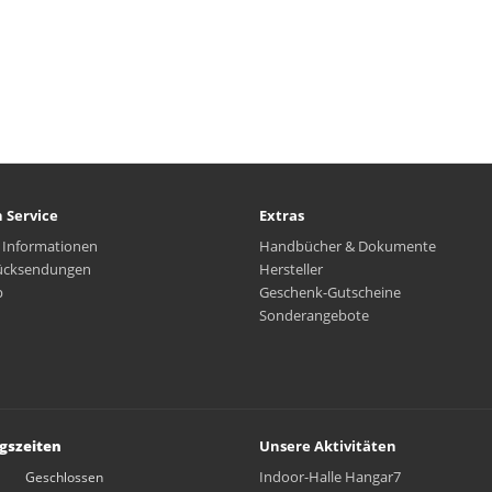
 Service
Extras
 Informationen
Handbücher & Dokumente
ücksendungen
Hersteller
p
Geschenk-Gutscheine
Sonderangebote
gszeiten
Unsere Aktivitäten
Indoor-Halle Hangar7
Geschlossen