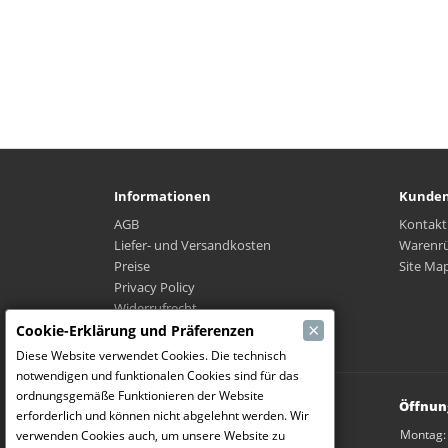
Informationen
Kunden
AGB
Kontakt
Liefer- und Versandkosten
Warenr
Preise
Site Ma
Privacy Policy
Widerrufrecht
×
Wo ist mein Paket?
Cookie-Erklärung und Präferenzen
Diese Website verwendet Cookies. Die technisch
notwendigen und funktionalen Cookies sind für das
ordnungsgemäße Funktionieren der Website
Modelbouw Dekeyser B.V.
Öffnun
erforderlich und können nicht abgelehnt werden. Wir
Weverijstraat 14
Montag:
verwenden Cookies auch, um unsere Website zu