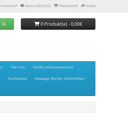
n-Konto
Wunschliste (0)
Warenkorb
Kasse
0 Produkt(e) - 0,00€
en
Die-Cast
Grafik und kreative Kunst
Fischerboot
Kataloge, Bücher, Zeitschriften