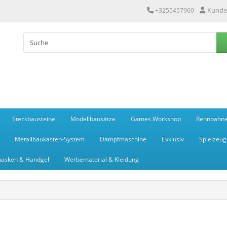
Kunde
+3255457960
Steckbausteine
Modellbausätze
Games Workshop
Rennbahn
Metallbaukasten-System
Dampfmaschine
Exklusiv
Spielzeug
asken & Handgel
Werbematerial & Kleidung