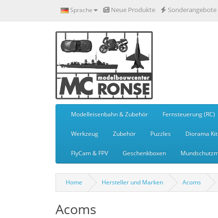
Neue Produkte
Sonderangebote
Sprache
Modelleisenbahn & Zubehör
Fernsteuerung (RC)
Werkzeug
Zubehör
Puzzles
Diorama Kit
FlyCam & FPV
Geschenkboxen
Mundschutzm
Home
Hersteller und Marken
Acoms
Acoms