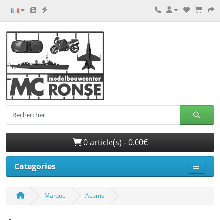
0 article(s) - 0.00€
Categories
Marque
Acoms