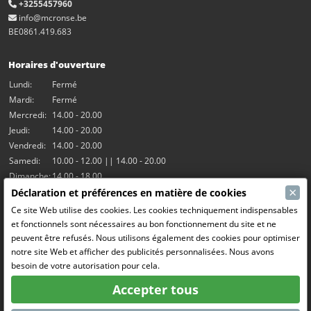
+3255457960
info@mcronse.be
BE0861.419.683
Horaires d'ouverture
Lundi:
Fermé
Mardi:
Fermé
Mercredi:
14.00 - 20.00
Jeudi:
14.00 - 20.00
Vendredi:
14.00 - 20.00
Samedi:
10.00 - 12.00 || 14.00 - 20.00
Dimanche:
14.00 - 18.00
×
Déclaration et préférences en matière de cookies
Nos activités
Ce site Web utilise des cookies. Les cookies techniquement indispensables
et fonctionnels sont nécessaires au bon fonctionnement du site et ne
Salle Hangar7
peuvent être refusés. Nous utilisons également des cookies pour optimiser
Le RC Drift
notre site Web et afficher des publicités personnalisées. Nous avons
RC Bangers (Demolition Derby)
besoin de votre autorisation pour cela.
Fun and Friends
Accepter tous
Médias sociaux