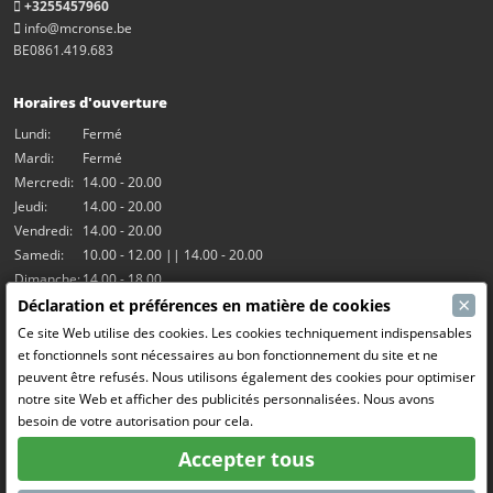
+3255457960
info@mcronse.be
BE0861.419.683
Horaires d'ouverture
Lundi:
Fermé
Mardi:
Fermé
Mercredi:
14.00 - 20.00
Jeudi:
14.00 - 20.00
Vendredi:
14.00 - 20.00
Samedi:
10.00 - 12.00 || 14.00 - 20.00
Dimanche:
14.00 - 18.00
×
Déclaration et préférences en matière de cookies
Nos activités
Ce site Web utilise des cookies. Les cookies techniquement indispensables
et fonctionnels sont nécessaires au bon fonctionnement du site et ne
Salle Hangar7
peuvent être refusés. Nous utilisons également des cookies pour optimiser
Le RC Drift
notre site Web et afficher des publicités personnalisées. Nous avons
RC Bangers (Demolition Derby)
besoin de votre autorisation pour cela.
Fun and Friends
Accepter tous
Médias sociaux