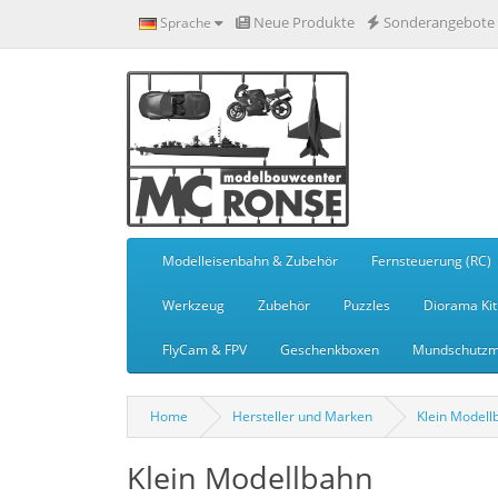
Neue Produkte
Sonderangebote
Sprache
Modelleisenbahn & Zubehör
Fernsteuerung (RC)
Werkzeug
Zubehör
Puzzles
Diorama Kit
FlyCam & FPV
Geschenkboxen
Mundschutzm
Home
Hersteller und Marken
Klein Modell
Klein Modellbahn