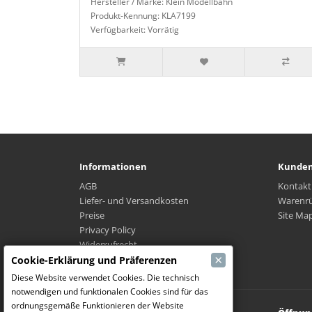
Hersteller / Marke: Klein Modellbahn
Produkt-Kennung: KLA7199
Verfügbarkeit: Vorrätig
Informationen
Kunden
AGB
Kontakt
Liefer- und Versandkosten
Warenr
Preise
Site Ma
Privacy Policy
Widerrufrecht
×
Wo ist mein Paket?
Cookie-Erklärung und Präferenzen
Diese Website verwendet Cookies. Die technisch
notwendigen und funktionalen Cookies sind für das
ordnungsgemäße Funktionieren der Website