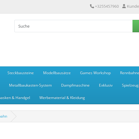
Kunde
+3255457960
Steckbausteine
Modellbausätze
Games Workshop
Rennbahn
Metallbaukasten-System
Dampfmaschine
Exklusiv
Spielzeug
asken & Handgel
Werbematerial & Kleidung
bahn