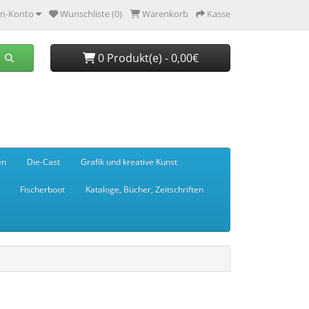
n-Konto
Wunschliste (0)
Warenkorb
Kasse
0 Produkt(e) - 0,00€
en
Die-Cast
Grafik und kreative Kunst
Fischerboot
Kataloge, Bücher, Zeitschriften