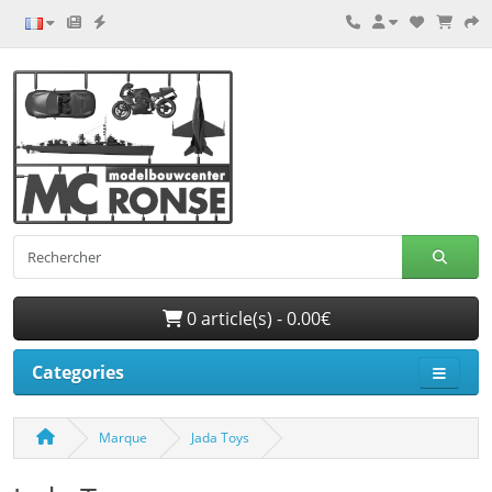
0 article(s) - 0.00€
Categories
Marque
Jada Toys