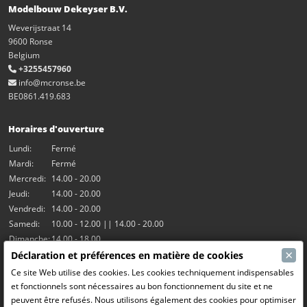
Modelbouw Dekeyser B.V.
Weverijstraat 14
9600 Ronse
Belgium
+3255457960
info@mcronse.be
BE0861.419.683
Horaires d'ouverture
Lundi:
Fermé
Mardi:
Fermé
Mercredi:
14.00 - 20.00
Jeudi:
14.00 - 20.00
Vendredi:
14.00 - 20.00
Samedi:
10.00 - 12.00 || 14.00 - 20.00
Dimanche:
14.00 - 18.00
×
Déclaration et préférences en matière de cookies
Nos activités
Ce site Web utilise des cookies. Les cookies techniquement indispensables
et fonctionnels sont nécessaires au bon fonctionnement du site et ne
Salle Hangar7
peuvent être refusés. Nous utilisons également des cookies pour optimiser
Le RC Drift