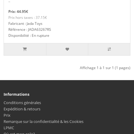
..
Prix: 44.95€
Prix hors taxes : 37.15€
Fabricant : Jada Toys
Référence : JADA63267RS
Disponibilité : En rupture
Affichage 1 à 1 sur 1 (1 pages)
Informations
Conditions générales
Expédition & retours
Prix
Remarque sur la confidentialité & les Cookies
LPMC