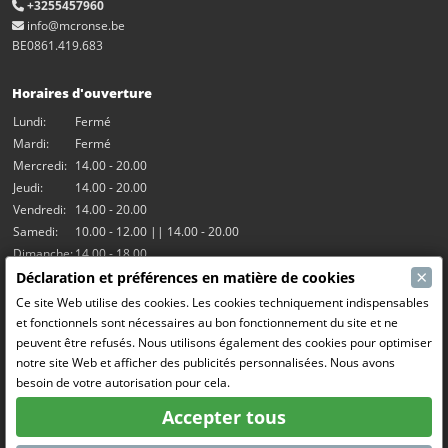
+3255457960
info@mcronse.be
BE0861.419.683
Horaires d'ouverture
Lundi:
Fermé
Mardi:
Fermé
Mercredi:
14.00 - 20.00
Jeudi:
14.00 - 20.00
Vendredi:
14.00 - 20.00
Samedi:
10.00 - 12.00 || 14.00 - 20.00
Dimanche:
14.00 - 18.00
×
Déclaration et préférences en matière de cookies
Nos activités
Ce site Web utilise des cookies. Les cookies techniquement indispensables
et fonctionnels sont nécessaires au bon fonctionnement du site et ne
Salle Hangar7
peuvent être refusés. Nous utilisons également des cookies pour optimiser
Le RC Drift
notre site Web et afficher des publicités personnalisées. Nous avons
RC Bangers (Demolition Derby)
besoin de votre autorisation pour cela.
Fun and Friends
Accepter tous
Médias sociaux