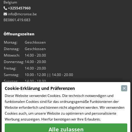
Belgium
+3255457960
info@mcronse.be
BE0861.419.683
Öffnungszeiten
Montag:
Geschlossen
Dienstag:
Geschlossen
Mittwoch:
14.00 - 20.00
Donnerstag:
14.00 - 20.00
Freitag:
14.00 - 20.00
Samstag:
10.00 - 12.00 || 14.00 - 20.00
Sonntag:
14.00 - 18.00
×
Cookie-Erklärung und Präferenzen
Unsere Aktivitäten
Diese Website verwendet Cookies. Die technisch notwendigen und
funktionalen Cookies sind für das ordnungsgemäße Funktionieren der
Indoor-Halle Hangar7
Website erforderlich und können nicht abgelehnt werden. Wir verwenden
RC-Drift
Cookies auch, um unsere Website zu optimieren und personalisierte
RC Bangers
Werbung anzuzeigen. Hierfür benötigen wir Ihre Erlaubnis.
Fun and Friends
Alle zulassen