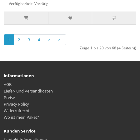
Verfügbarkeit: Vorrätig
1
2
3
4
>
>|
Zeige 1 bis 20 von 68 (4 Seite(n))
Informationen
AGB
Liefer- und Versandkosten
Preise
Privacy Policy
Widerrufrecht
Wo ist mein Paket?
Kunden Service
Kontakt Informationen