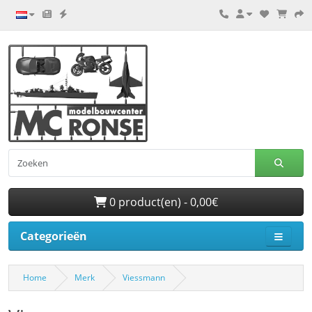
0 product(en) - 0,00€
Categorieën
Home
Merk
Viessmann