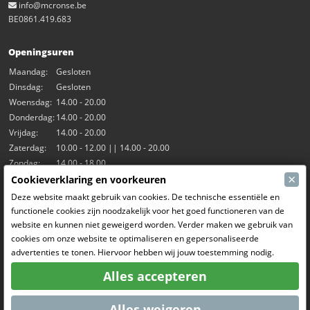
info@mcronse.be
BE0861.419.683
Openingsuren
Maandag:
Gesloten
Dinsdag:
Gesloten
Woensdag:
14.00 - 20.00
Donderdag:
14.00 - 20.00
Vrijdag:
14.00 - 20.00
Zaterdag:
10.00 - 12.00 || 14.00 - 20.00
Zondag:
14.00 - 18.00
×
Cookieverklaring en voorkeuren
Onze activiteiten
Deze website maakt gebruik van cookies. De technische essentiële en
functionele cookies zijn noodzakelijk voor het goed functioneren van de
Indoorhal Hangar7
website en kunnen niet geweigerd worden. Verder maken we gebruik van
RC Driften
cookies om onze website te optimaliseren en gepersonaliseerde
RC Bangers
advertenties te tonen. Hiervoor hebben wij jouw toestemming nodig.
Fun and Friends
Alles accepteren
Sociale Media
Alles weigeren