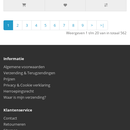
1
2
3
4
5
6
7
8
9
>
>|
Weergeven 1 t/m 20 van in totaal 562
Informatie
Algemene voorwaarden
Verzending & Terugzendingen
Prijzen
Privacy & Cookie verklaring
Herroepingsrecht
Waar is mijn verzending?
Klantenservice
Contact
Retourneren