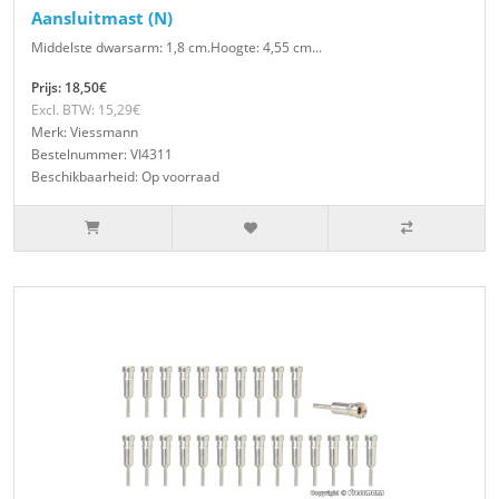
Aansluitmast (N)
Middelste dwarsarm: 1,8 cm.Hoogte: 4,55 cm...
Prijs: 18,50€
Excl. BTW: 15,29€
Merk: Viessmann
Bestelnummer: VI4311
Beschikbaarheid: Op voorraad