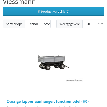
Viessmann
Product vergelijk (0)
Sorteer op:
Weergegeven:
2-assige kipper aanhanger, functiemodel (H0)