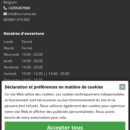
Belgium
+3255457960
info@mcronse.be
BE0861.419.683
Horaires d'ouverture
Lundi:
Fermé
Mardi:
Fermé
Mercredi:
14.00 - 20.00
Jeudi:
14.00 - 20.00
Vendredi:
14.00 - 20.00
Samedi:
10.00 - 12.00 || 14.00 - 20.00
Dimanche:
14.00 - 18.00
×
Déclaration et préférences en matière de cookies
Nos activités
Ce site Web utilise des cookies. Les cookies techniquement indispensables
et fonctionnels sont nécessaires au bon fonctionnement du site et ne
Salle Hangar7
peuvent être refusés. Nous utilisons également des cookies pour optimiser
Le RC Drift
notre site Web et afficher des publicités personnalisées. Nous avons
RC Bangers (Demolition Derby)
besoin de votre autorisation pour cela.
Fun and Friends
Accepter tous