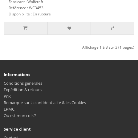
Fabricant : Wolfcraft
Référence : WC3453
Disponibilité : En rupture
Affichage 1 à 3 sur 3 (1 pages)
Informations
Conditions générales
Expédition & retours
Prix
Remarque sur la confidentialité & les Cookies
LPMC
Où est mon colis?
Service client
Contact