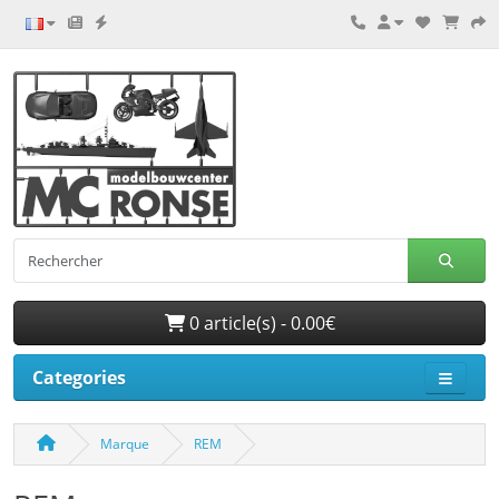
0 article(s) - 0.00€
Categories
Marque
REM