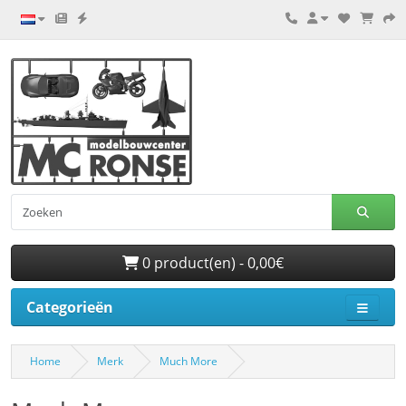
0 product(en) - 0,00€
Categorieën
Home
Merk
Much More