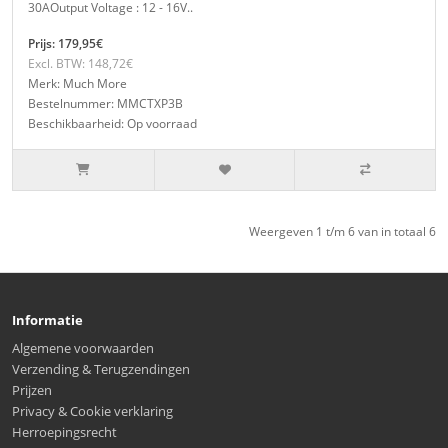
30AOutput Voltage : 12 - 16V..
Prijs: 179,95€
Excl. BTW: 148,72€
Merk: Much More
Bestelnummer: MMCTXP3B
Beschikbaarheid: Op voorraad
Weergeven 1 t/m 6 van in totaal 6
Informatie
Algemene voorwaarden
Verzending & Terugzendingen
Prijzen
Privacy & Cookie verklaring
Herroepingsrecht