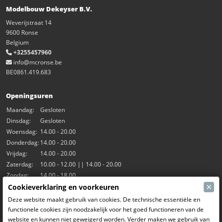
Modelbouw Dekeyser B.V.
Weverijstraat 14
9600 Ronse
Belgium
+3255457960
info@mcronse.be
BE0861.419.683
Openingsuren
Maandag:
Gesloten
Dinsdag:
Gesloten
Woensdag:
14.00 - 20.00
Donderdag:
14.00 - 20.00
Vrijdag:
14.00 - 20.00
Zaterdag:
10.00 - 12.00 || 14.00 - 20.00
Zondag:
14.00 - 18.00
×
Cookieverklaring en voorkeuren
Onze activiteiten
Deze website maakt gebruik van cookies. De technische essentiële en
functionele cookies zijn noodzakelijk voor het goed functioneren van de
Indoorhal Hangar7
website en kunnen niet geweigerd worden. Verder maken we gebruik van