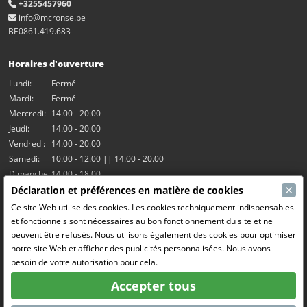
+3255457960
info@mcronse.be
BE0861.419.683
Horaires d'ouverture
Lundi:
Fermé
Mardi:
Fermé
Mercredi:
14.00 - 20.00
Jeudi:
14.00 - 20.00
Vendredi:
14.00 - 20.00
Samedi:
10.00 - 12.00 || 14.00 - 20.00
Dimanche:
14.00 - 18.00
×
Déclaration et préférences en matière de cookies
Nos activités
Ce site Web utilise des cookies. Les cookies techniquement indispensables
et fonctionnels sont nécessaires au bon fonctionnement du site et ne
Salle Hangar7
peuvent être refusés. Nous utilisons également des cookies pour optimiser
Le RC Drift
notre site Web et afficher des publicités personnalisées. Nous avons
RC Bangers (Demolition Derby)
besoin de votre autorisation pour cela.
Fun and Friends
Accepter tous
Médias sociaux