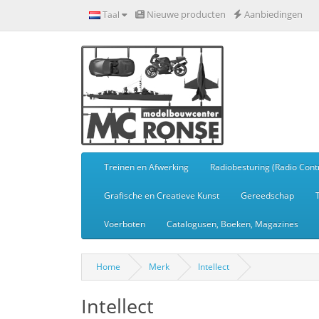
Nieuwe producten
Aanbiedingen
Taal
Treinen en Afwerking
Radiobesturing (Radio Contr
Grafische en Creatieve Kunst
Gereedschap
Voerboten
Catalogusen, Boeken, Magazines
Home
Merk
Intellect
Intellect