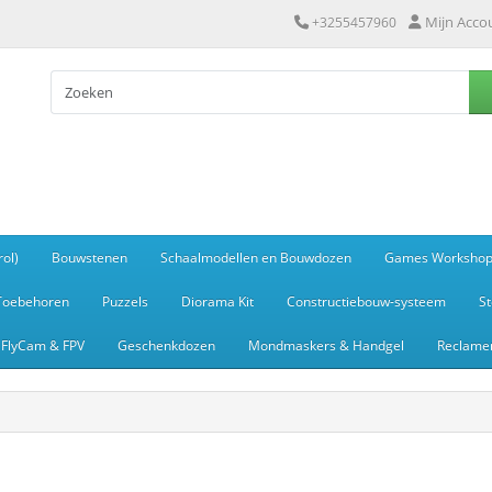
Mijn Acco
+3255457960
ol)
Bouwstenen
Schaalmodellen en Bouwdozen
Games Worksho
Toebehoren
Puzzels
Diorama Kit
Constructiebouw-systeem
S
FlyCam & FPV
Geschenkdozen
Mondmaskers & Handgel
Reclamem