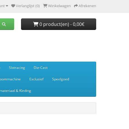
unt
Verlanglijst (0)
Winkelwagen
Afrekenen
0 product(en) - 0,00€
p
Slotracing
Die-Cast
toommachine
Exclusief
Speelgoed
ateriaal & Kleding