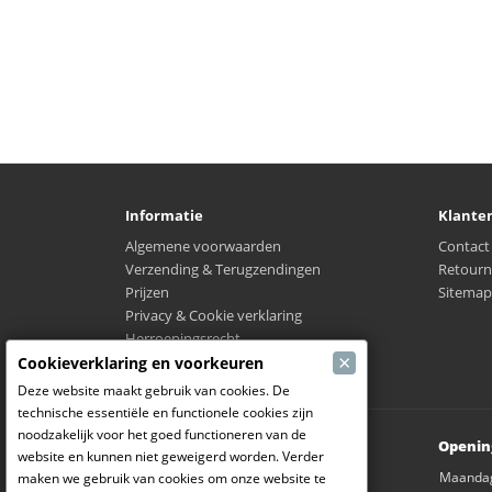
Informatie
Klante
Algemene voorwaarden
Contact
Verzending & Terugzendingen
Retourn
Prijzen
Sitemap
Privacy & Cookie verklaring
Herroepingsrecht
×
Waar is mijn verzending?
Cookieverklaring en voorkeuren
Deze website maakt gebruik van cookies. De
technische essentiële en functionele cookies zijn
noodzakelijk voor het goed functioneren van de
Modelbouw Dekeyser B.V.
Openin
website en kunnen niet geweigerd worden. Verder
Weverijstraat 14
Maanda
maken we gebruik van cookies om onze website te