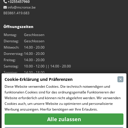
+3255457960
info@mcronse.be
BE0861.419.683
Öffnungszeiten
Montag:
Geschlossen
Dienstag:
Geschlossen
Mittwoch:
14.00 - 20.00
Donnerstag:
14.00 - 20.00
Freitag:
14.00 - 20.00
Samstag:
10.00 - 12.00 || 14.00 - 20.00
Sonntag:
14.00 - 18.00
×
Cookie-Erklärung und Präferenzen
Unsere Aktivitäten
Diese Website verwendet Cookies. Die technisch notwendigen und
funktionalen Cookies sind für das ordnungsgemäße Funktionieren der
Indoor-Halle Hangar7
Website erforderlich und können nicht abgelehnt werden. Wir verwenden
RC-Drift
Cookies auch, um unsere Website zu optimieren und personalisierte
RC Bangers
Werbung anzuzeigen. Hierfür benötigen wir Ihre Erlaubnis.
Fun and Friends
Alle zulassen
Soziale Medien