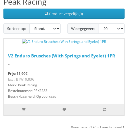
Peak Racing
Product vergelijk (0)
Sorteer op:
Weergegeven:
V2 Enduro Brusches (With Springs and Eyelet) 1PR
..
Prijs: 11,90€
Excl. BTW: 9,83€
Merk: Peak Racing
Bestelnummer: PEK2283
Beschikbaarheid: Op voorraad
Weergeven 1 t/m 1 van in totaal 1