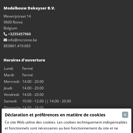
Modelbouw Dekeyser B.V.
Weverijstraat 14
9600 Ronse
Belgium
+3255457960
info@mcronse.be
BE0861.419.683
Horaires d'ouverture
Lundi:
Fermé
Mardi:
Fermé
Mercredi:
14.00 - 20.00
Jeudi:
14.00 - 20.00
Vendredi:
14.00 - 20.00
Samedi:
10.00 - 12.00 || 14.00 - 20.00
Dimanche:
14.00 - 18.00
×
Déclaration et préférences en matière de cookies
Nos activités
Ce site Web utilise des cookies. Les cookies techniquement indispensables
et fonctionnels sont nécessaires au bon fonctionnement du site et ne
Salle Hangar7