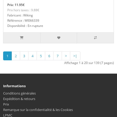
Prix: 11.95€
Prix hors taxes : 9.88€
Fabricant : Wiking
Référence : WI066339
Disponibilité : En rupture
1
2
3
4
5
6
7
>
>|
Affichage 1 à 20 sur 139 (7 pages)
Informations
Conditions générales
Expédition & retours
Prix
Remarque sur la confidentialité & les Cookies
LPMC