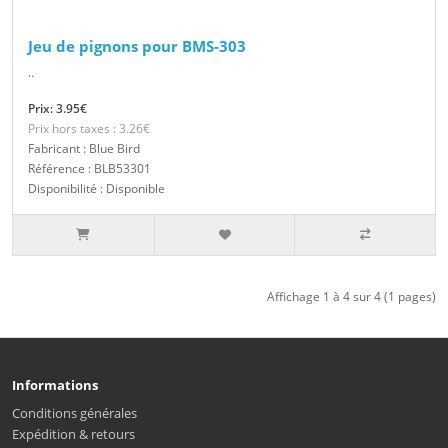
Jeu de pignons pour BMS-303
..
Prix: 3.95€
Prix hors taxes : 3.26€
Fabricant : Blue Bird
Référence : BLB53301
Disponibilité : Disponible
Affichage 1 à 4 sur 4 (1 pages)
Informations
Conditions générales
Expédition & retours