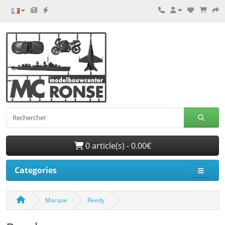
0 article(s) - 0.00€
Categories
Marque
Reedy