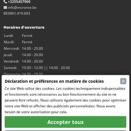
+3255457960
info@mcronse.be
BE0861.419.683
Horaires d'ouverture
Lundi:
Fermé
Mardi:
Fermé
Mercredi:
14.00 - 20.00
Jeudi:
14.00 - 20.00
Vendredi:
14.00 - 20.00
Samedi:
10.00 - 12.00 || 14.00 - 20.00
Dimanche:
14.00 - 18.00
×
Déclaration et préférences en matière de cookies
Nos activités
Ce site Web utilise des cookies. Les cookies techniquement indispensables
et fonctionnels sont nécessaires au bon fonctionnement du site et ne
Salle Hangar7
peuvent être refusés. Nous utilisons également des cookies pour optimiser
Le RC Drift
notre site Web et afficher des publicités personnalisées. Nous avons
RC Bangers (Demolition Derby)
besoin de votre autorisation pour cela.
Fun and Friends
Accepter tous
Médias sociaux