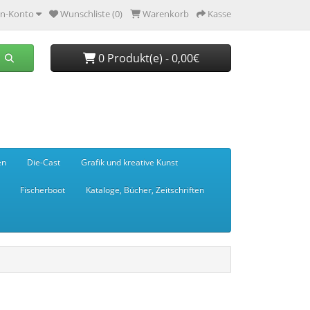
n-Konto
Wunschliste (0)
Warenkorb
Kasse
0 Produkt(e) - 0,00€
en
Die-Cast
Grafik und kreative Kunst
Fischerboot
Kataloge, Bücher, Zeitschriften