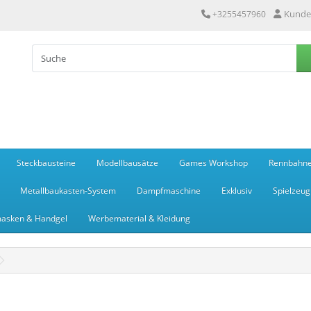
Kunde
+3255457960
Steckbausteine
Modellbausätze
Games Workshop
Rennbahn
Metallbaukasten-System
Dampfmaschine
Exklusiv
Spielzeug
asken & Handgel
Werbematerial & Kleidung