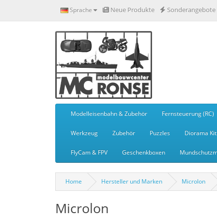
Neue Produkte
Sonderangebote
Sprache
Modelleisenbahn & Zubehör
Fernsteuerung (RC)
Werkzeug
Zubehör
Puzzles
Diorama Kit
FlyCam & FPV
Geschenkboxen
Mundschutzm
Home
Hersteller und Marken
Microlon
Microlon