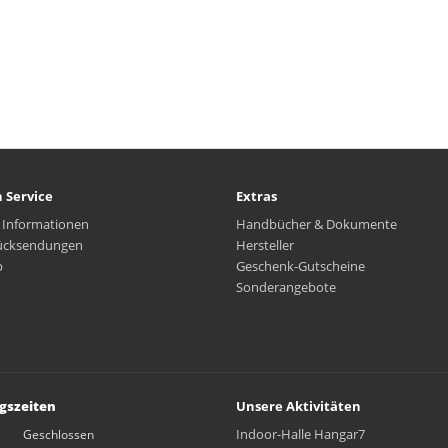
 Service
Extras
 Informationen
Handbücher & Dokumente
ücksendungen
Hersteller
p
Geschenk-Gutscheine
Sonderangebote
gszeiten
Unsere Aktivitäten
Indoor-Halle Hangar7
Geschlossen