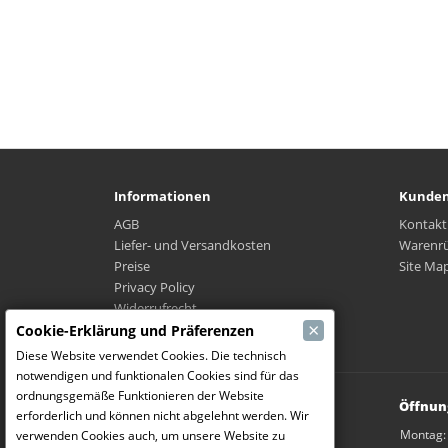
Informationen
Kunden
AGB
Kontakt
Liefer- und Versandkosten
Warenr
Preise
Site Ma
Privacy Policy
Widerrufrecht
×
Wo ist mein Paket?
Cookie-Erklärung und Präferenzen
Diese Website verwendet Cookies. Die technisch
notwendigen und funktionalen Cookies sind für das
ordnungsgemäße Funktionieren der Website
Modelbouw Dekeyser B.V.
Öffnun
erforderlich und können nicht abgelehnt werden. Wir
Weverijstraat 14
Montag:
verwenden Cookies auch, um unsere Website zu