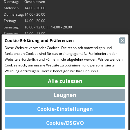
Dienstag:
Geschlossen
Mittwoch:
14.00 - 20.00
Donnerstag:
14.00 - 20.00
Freitag:
14.00 - 20.00
Samstag:
10.00 - 12.00 || 14.00 - 20.00
Sonntag:
14.00 - 18.00
×
Cookie-Erklärung und Präferenzen
Unsere Aktivitäten
Diese Website verwendet Cookies. Die technisch notwendigen und
funktionalen Cookies sind für das ordnungsgemäße Funktionieren der
Indoor-Halle Hangar7
Website erforderlich und können nicht abgelehnt werden. Wir verwenden
RC-Drift
Cookies auch, um unsere Website zu optimieren und personalisierte
RC Bangers
Werbung anzuzeigen. Hierfür benötigen wir Ihre Erlaubnis.
Fun and Friends
Alle zulassen
Soziale Medien
Leugnen
Cookie-Einstellungen
OpenCart
Powered By
Cookie/DSGVO
MCRonse © 2026