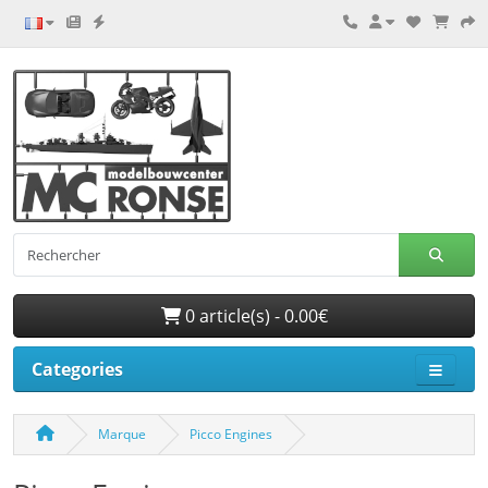
0 article(s) - 0.00€
Categories
Marque
Picco Engines