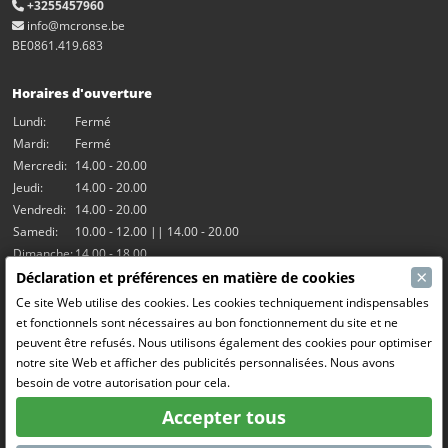
+3255457960
info@mcronse.be
BE0861.419.683
Horaires d'ouverture
Lundi:
Fermé
Mardi:
Fermé
Mercredi:
14.00 - 20.00
Jeudi:
14.00 - 20.00
Vendredi:
14.00 - 20.00
Samedi:
10.00 - 12.00 || 14.00 - 20.00
Dimanche:
14.00 - 18.00
×
Déclaration et préférences en matière de cookies
Nos activités
Ce site Web utilise des cookies. Les cookies techniquement indispensables
et fonctionnels sont nécessaires au bon fonctionnement du site et ne
Salle Hangar7
peuvent être refusés. Nous utilisons également des cookies pour optimiser
Le RC Drift
notre site Web et afficher des publicités personnalisées. Nous avons
RC Bangers (Demolition Derby)
besoin de votre autorisation pour cela.
Fun and Friends
Accepter tous
Médias sociaux