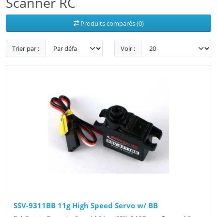
Scanner RC
Produits comparés (0)
Trier par :
Voir :
SSV-9311BB 11g High Speed Servo w/ BB