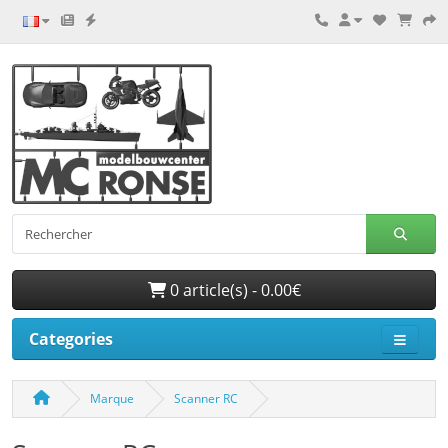
0 article(s) - 0.00€
Categories
Marque
Scanner RC