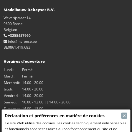
Modelbouw Dekeyser B.V.
Weverijstraat 14
9600 Ronse
Belgium
+3255457960
info@mcronse.be
BE0861.419.683
Horaires d'ouverture
Lundi:
Fermé
Mardi:
Fermé
Mercredi:
14.00 - 20.00
Jeudi:
14.00 - 20.00
Vendredi:
14.00 - 20.00
Samedi:
10.00 - 12.00 || 14.00 - 20.00
Dimanche:
14.00 - 18.00
×
Déclaration et préférences en matière de cookies
Nos activités
Ce site Web utilise des cookies. Les cookies techniquement indispensables
et fonctionnels sont nécessaires au bon fonctionnement du site et ne
Salle Hangar7