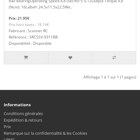
Ball BearingOperating Speed 4,8 (sec/60°): 0.12Output Torque 4,8
(Ncm): 16LxBxH: 24.5x11.5x22.5We..
Prix: 21.95€
Prix hors taxes : 18.14€
Fabricant : Scanner RC
Référence : SRCSSV-9311BB
Disponibilité : Disponible
Affichage 1 à 1 sur 1 (1 pages)
Informations
Conditions générales
Expédition & retours
Prix
Remarque sur la confidentialité & les Cookies
LPMC