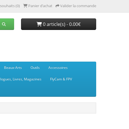
 souhaits (0)
Panier d’achat
Valider la commande
0 article(s) - 0.00€
Beaux-Arts
Outils
Accessoires
logues, Livres, Magazines
FlyCam & FPV