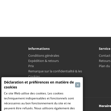
Informations
Service
Conditions générales
Contact
Expédition & retours
Retours
Prix
Plan du 
Remarque sur la confidentialité & les
Cookies
LPMC
Déclaration et préférences en matière de
×
Où est mon colis?
cookies
Ce site Web utilise des cookies. Les cookies
techniquement indispensables et fonctionnels sont
nécessaires au bon fonctionnement du site et ne
Modelbouw Dekeyser B.V.
Horaire
peuvent être refusés. Nous utilisons également des