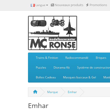
Nouveaux produits
Promotions
Langue
Trains & Finition
Radiocommandé
Briques
Puzzles
Diorama Kit
Système de constructio
Boîtes Cadeau
Masques buccaux & Gel
Maté
Marque
Emhar
Emhar