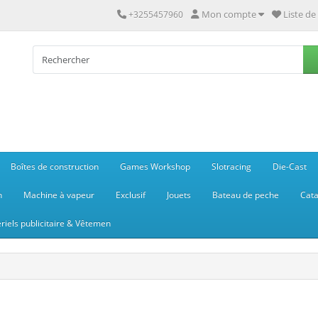
Mon compte
Liste de
+3255457960
Boîtes de construction
Games Workshop
Slotracing
Die-Cast
n
Machine à vapeur
Exclusif
Jouets
Bateau de peche
Cata
riels publicitaire & Vêtemen