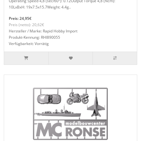
Operating Speed 4,8 (sec/60°): 0.12Output Torque 4,8 (Ncm):
10LxBxH: 19x7.5x15.7Weight: 4.4g..
Preis: 24,95€
Preis (netto): 20,62€
Hersteller / Marke: Rapid Hobby Import
Produkt-Kennung: RHI890055
Verfügbarkeit: Vorrätig