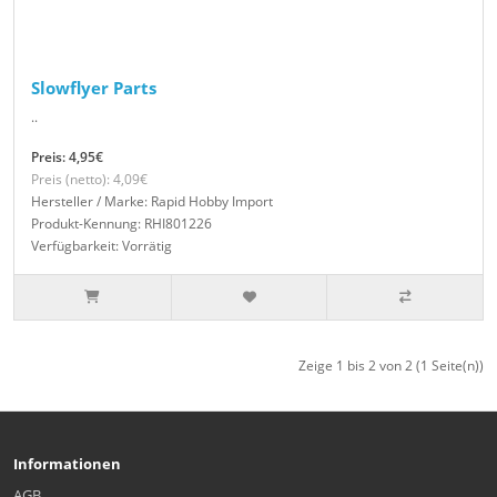
Slowflyer Parts
..
Preis: 4,95€
Preis (netto): 4,09€
Hersteller / Marke: Rapid Hobby Import
Produkt-Kennung: RHI801226
Verfügbarkeit: Vorrätig
Zeige 1 bis 2 von 2 (1 Seite(n))
Informationen
AGB