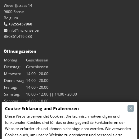
Weverijstraat 14
9600 Ronse
Belgium
+3255457960
info@mcronse.be
BE0861.419.683
Öffnungszeiten
Montag:
Geschlossen
Dienstag:
Geschlossen
Mittwoch:
14.00 - 20.00
Donnerstag:
14.00 - 20.00
Freitag:
14.00 - 20.00
Samstag:
10.00 - 12.00 || 14.00 - 20.00
Sonntag:
14.00 - 18.00
×
Cookie-Erklärung und Präferenzen
Unsere Aktivitäten
Diese Website verwendet Cookies. Die technisch notwendigen und
funktionalen Cookies sind für das ordnungsgemäße Funktionieren der
Indoor-Halle Hangar7
Website erforderlich und können nicht abgelehnt werden. Wir verwenden
RC-Drift
Cookies auch, um unsere Website zu optimieren und personalisierte
RC Bangers