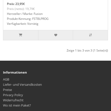
Preis: 23,95€
Preis (netto): 19,79€
Hersteller / Marke: Fusion
Produkt-Kennung: FSTBLPROG
Verfügbarkeit: Vorrätig
Zeige 1 bis 3 von 3 (1 Seite(n))
Informationen
AGB
Liefer- und Versandkosten
Preise
Privacy Policy
Widerrufrecht
Wo ist mein Paket?