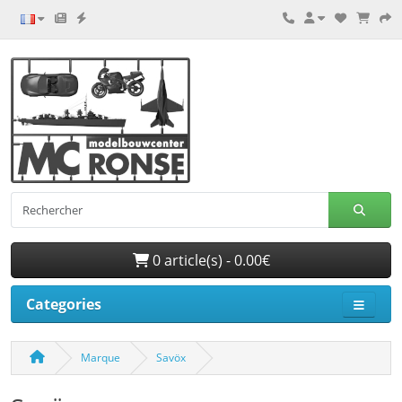
0 article(s) - 0.00€
Categories
Marque
Savöx