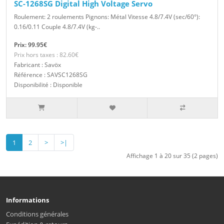
SC-1268SG Digital High Voltage Servo
Roulement: 2 roulements Pignons: Métal Vitesse 4.8/7.4V (sec/60°):
0.16/0.11 Couple 4.8/7.4V (kg-..
Prix: 99.95€
Prix hors taxes : 82.60€
Fabricant : Savöx
Référence : SAVSC1268SG
Disponibilité : Disponible
1
2
>
>|
Affichage 1 à 20 sur 35 (2 pages)
Informations
Conditions générales