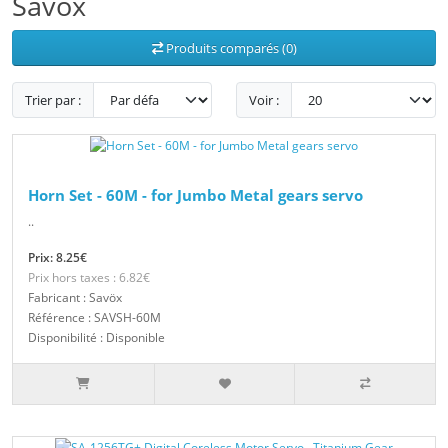
Savöx
Produits comparés (0)
Trier par :
Voir :
Horn Set - 60M - for Jumbo Metal gears servo
..
Prix: 8.25€
Prix hors taxes : 6.82€
Fabricant : Savöx
Référence : SAVSH-60M
Disponibilité : Disponible