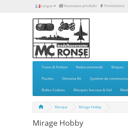
Nouveaux produits
Promotions
Langue
Trains & Finition
Radiocommandé
Briques
Puzzles
Diorama Kit
Système de constructio
Boîtes Cadeau
Masques buccaux & Gel
Maté
Marque
Mirage Hobby
Mirage Hobby