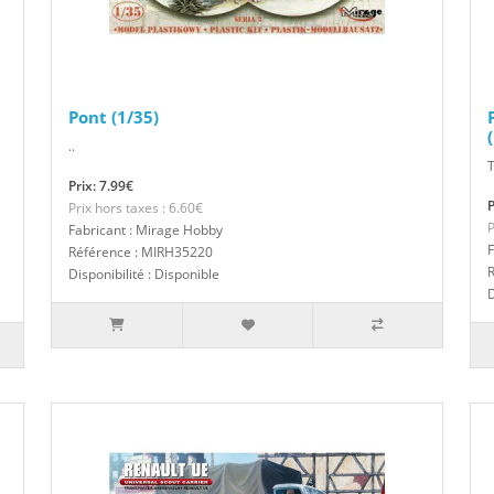
Pont (1/35)
..
T
Prix: 7.99€
P
Prix hors taxes : 6.60€
P
Fabricant : Mirage Hobby
F
Référence : MIRH35220
Disponibilité : Disponible
D