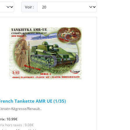
Voir :
French Tankette AMR UE (1/35)
itroën-Kégresse/Renault..
rix: 10.99€
rix hors taxes : 9.08€