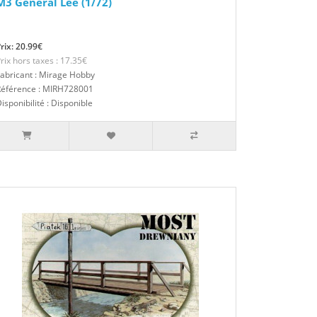
M3 General Lee (1/72)
rix: 20.99€
rix hors taxes : 17.35€
abricant : Mirage Hobby
Référence : MIRH728001
isponibilité : Disponible