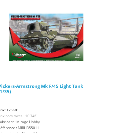
Vickers-Armstrong Mk F/45 Light Tank
(1/35)
rix: 12.99€
rix hors taxes : 10.74€
abricant : Mirage Hobby
Référence : MIRH355011