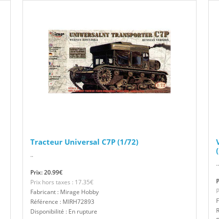
Tracteur Universal C7P (1/72)
..
..
Prix: 20.99€
P
Prix hors taxes : 17.35€
P
Fabricant : Mirage Hobby
F
Référence : MIRH72893
Disponibilité : En rupture