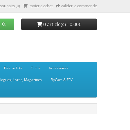
 souhaits (0)
Panier d’achat
Valider la commande
0 article(s) - 0.00€
Beaux-Arts
Outils
Accessoires
logues, Livres, Magazines
FlyCam & FPV