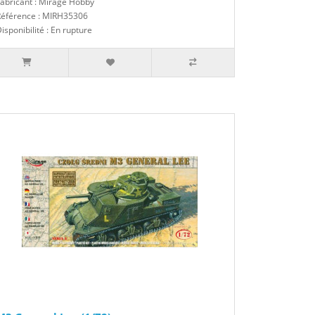
abricant : Mirage Hobby
Référence : MIRH35306
isponibilité : En rupture