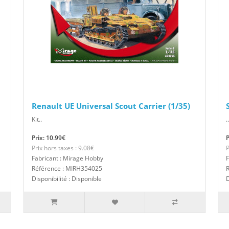
Renault UE Universal Scout Carrier (1/35)
Kit..
..
Prix: 10.99€
P
Prix hors taxes : 9.08€
P
Fabricant : Mirage Hobby
F
Référence : MIRH354025
Disponibilité : Disponible
D