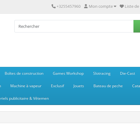
Mon compte
Liste de
+3255457960
Boîtes de construction
Games Workshop
Slotracing
Die-Cast
n
Machine à vapeur
Exclusif
Jouets
Bateau de peche
Cata
riels publicitaire & Vêtemen