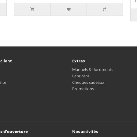
D
 client
Extras
Manuels & documents
Fabricant
site
Chèques cadeaux
Promotions
s d'ouverture
Nos activités