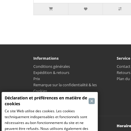
Informations
Service
Conditions générales
Contact
Expédition & retours
Retours
Prix
Plan du 
Remarque sur la confidentialité & les
Cookies
LPMC
Déclaration et préférences en matière de
×
Où est mon colis?
cookies
Ce site Web utilise des cookies. Les cookies
techniquement indispensables et fonctionnels sont
nécessaires au bon fonctionnement du site et ne
Modelbouw Dekeyser B.V.
Horaire
peuvent être refusés. Nous utilisons également des