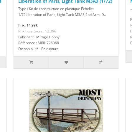
4
Liberation of Paris, Light Tank M3A3 (1/72)
Type : Kit de construction en plastique Échelle:
..
1/72Liberation of Paris, Light Tank M3A3,2nd Arm. D..
P
Prix: 14.99€
P
Prix hors taxes : 12.39€
F
Fabricant : Mirage Hobby
Référence : MIRH726068
D
Disponibilité : En rupture