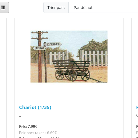
Trier par :
Chariot (1/35)
..
C
Prix: 7.99€
P
Prix hors taxes : 6.60€
P