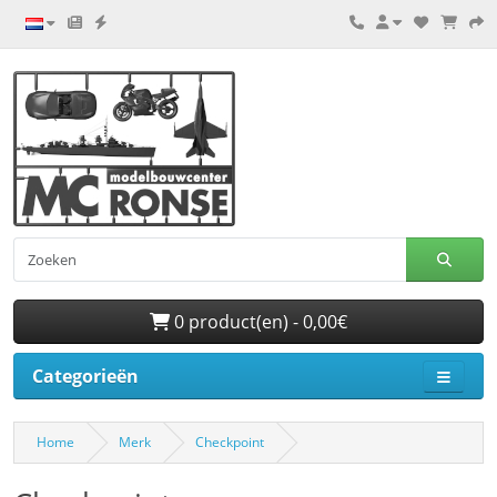
0 product(en) - 0,00€
Categorieën
Home
Merk
Checkpoint