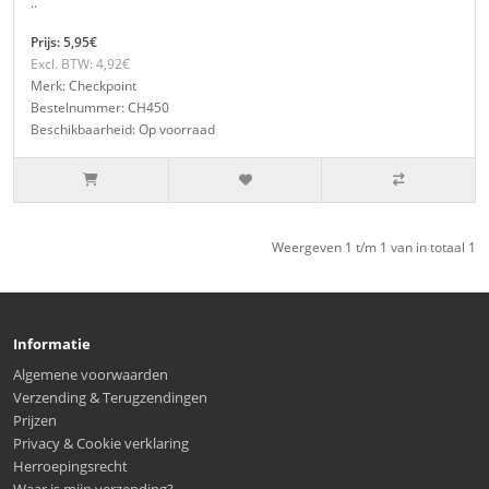
..
Prijs: 5,95€
Excl. BTW: 4,92€
Merk: Checkpoint
Bestelnummer: CH450
Beschikbaarheid: Op voorraad
Weergeven 1 t/m 1 van in totaal 1
Informatie
Algemene voorwaarden
Verzending & Terugzendingen
Prijzen
Privacy & Cookie verklaring
Herroepingsrecht