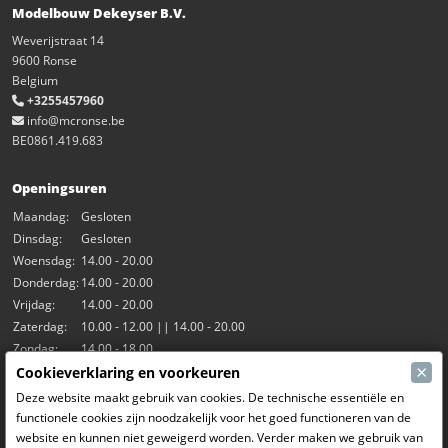
Modelbouw Dekeyser B.V.
Weverijstraat 14
9600 Ronse
Belgium
+3255457960
info@mcronse.be
BE0861.419.683
Openingsuren
Maandag:
Gesloten
Dinsdag:
Gesloten
Woensdag:
14.00 - 20.00
Donderdag:
14.00 - 20.00
Vrijdag:
14.00 - 20.00
Zaterdag:
10.00 - 12.00 || 14.00 - 20.00
Zondag:
14.00 - 18.00
×
Cookieverklaring en voorkeuren
Onze activiteiten
Deze website maakt gebruik van cookies. De technische essentiële en
functionele cookies zijn noodzakelijk voor het goed functioneren van de
Indoorhal Hangar7
website en kunnen niet geweigerd worden. Verder maken we gebruik van
RC Driften