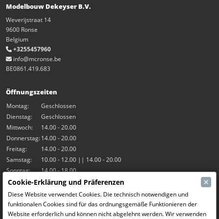
Modelbouw Dekeyser B.V.
Weverijstraat 14
9600 Ronse
Belgium
+3255457960
info@mcronse.be
BE0861.419.683
Öffnungszeiten
Montag:
Geschlossen
Dienstag:
Geschlossen
Mittwoch:
14.00 - 20.00
Donnerstag:
14.00 - 20.00
Freitag:
14.00 - 20.00
Samstag:
10.00 - 12.00 || 14.00 - 20.00
Sonntag:
14.00 - 18.00
×
Cookie-Erklärung und Präferenzen
Unsere Aktivitäten
Diese Website verwendet Cookies. Die technisch notwendigen und
funktionalen Cookies sind für das ordnungsgemäße Funktionieren der
Indoor-Halle Hangar7
Website erforderlich und können nicht abgelehnt werden. Wir verwenden
RC-Drift