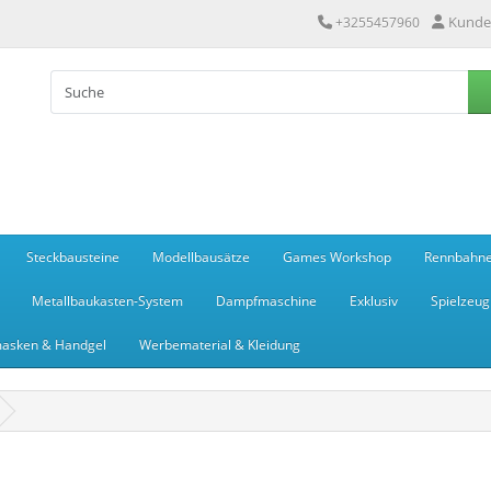
Kunde
+3255457960
Steckbausteine
Modellbausätze
Games Workshop
Rennbahn
Metallbaukasten-System
Dampfmaschine
Exklusiv
Spielzeug
asken & Handgel
Werbematerial & Kleidung