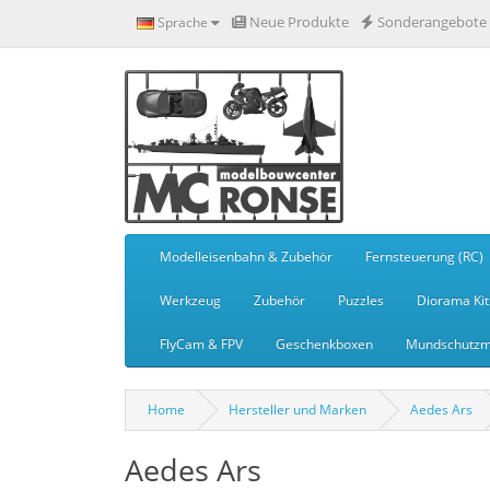
Neue Produkte
Sonderangebote
Sprache
Modelleisenbahn & Zubehör
Fernsteuerung (RC)
Werkzeug
Zubehör
Puzzles
Diorama Kit
FlyCam & FPV
Geschenkboxen
Mundschutzm
Home
Hersteller und Marken
Aedes Ars
Aedes Ars