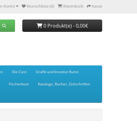
n-Konto
Wunschliste (0)
Warenkorb
Kasse
0 Produkt(e) - 0,00€
en
Die-Cast
Grafik und kreative Kunst
Fischerboot
Kataloge, Bücher, Zeitschriften