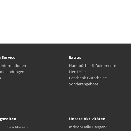
 Service
Extras
 Informationen
Handbücher & Dokumente
ücksendungen
Hersteller
p
Geschenk-Gutscheine
Sonderangebote
gszeiten
Unsere Aktivitäten
Indoor-Halle Hangar7
Geschlossen