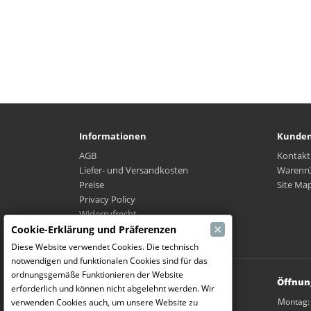
Informationen
Kunden
AGB
Kontakt
Liefer- und Versandkosten
Warenr
Preise
Site Ma
Privacy Policy
Widerrufrecht
×
Wo ist mein Paket?
Cookie-Erklärung und Präferenzen
Diese Website verwendet Cookies. Die technisch
notwendigen und funktionalen Cookies sind für das
ordnungsgemäße Funktionieren der Website
Modelbouw Dekeyser B.V.
Öffnun
erforderlich und können nicht abgelehnt werden. Wir
Weverijstraat 14
Montag:
verwenden Cookies auch, um unsere Website zu