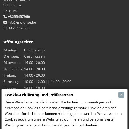
9600 Ronse
Belgium
+3255457960
info@mcronse.be
BE0861.419.683
Öffnungszeiten
Montag:
Geschlossen
Dienstag:
Geschlossen
Mittwoch:
14.00 - 20.00
Donnerstag:
14.00 - 20.00
Freitag:
14.00 - 20.00
Samstag:
10.00 - 12.00 || 14.00 - 20.00
Sonntag:
14.00 - 18.00
×
Cookie-Erklärung und Präferenzen
Unsere Aktivitäten
Diese Website verwendet Cookies. Die technisch notwendigen und
funktionalen Cookies sind für das ordnungsgemäße Funktionieren der
Indoor-Halle Hangar7
Website erforderlich und können nicht abgelehnt werden. Wir verwenden
RC-Drift
Cookies auch, um unsere Website zu optimieren und personalisierte
RC Bangers
Werbung anzuzeigen. Hierfür benötigen wir Ihre Erlaubnis.
Fun and Friends