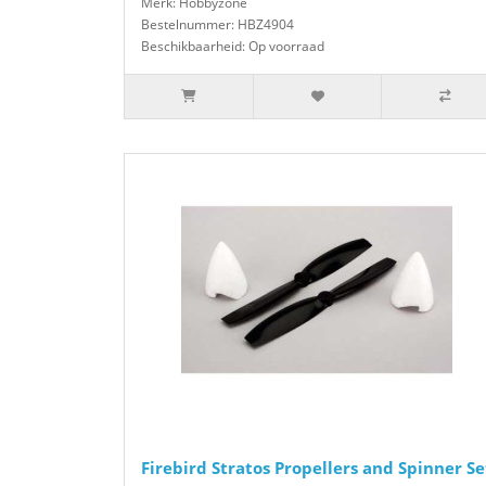
Merk: Hobbyzone
Bestelnummer: HBZ4904
Beschikbaarheid: Op voorraad
Firebird Stratos Propellers and Spinner Se