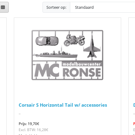
Sorteer op:
Corsair S Horizontal Tail w/ accessories
..
..
Prijs: 19,70€
P
Excl. BTW: 16,28€
E