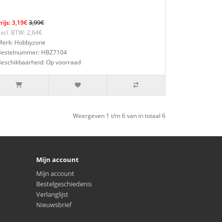
rijs: 3,19€
3,99€
xcl. BTW: 2,64€
Merk: Hobbyzone
Bestelnummer: HBZ7104
Beschikbaarheid: Op voorraad
Weergeven 1 t/m 6 van in totaal 6
Mijn account
Mijn account
Bestelgeschiedenis
Verlanglijst
Nieuwsbrief