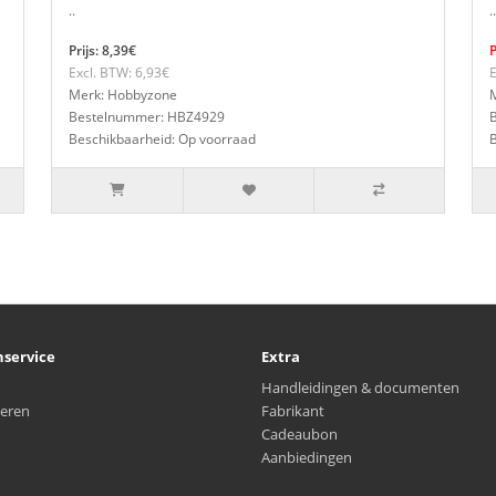
..
..
Prijs: 8,39€
P
Excl. BTW: 6,93€
E
Merk: Hobbyzone
Bestelnummer: HBZ4929
Beschikbaarheid: Op voorraad
nservice
Extra
Handleidingen & documenten
eren
Fabrikant
Cadeaubon
Aanbiedingen