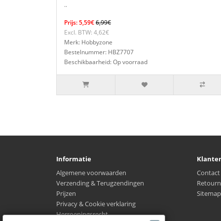
..
Prijs: 5,59€
6,99€
Excl. BTW: 4,62€
Merk: Hobbyzone
Bestelnummer: HBZ7707
Beschikbaarheid: Op voorraad
Informatie
Klante
Algemene voorwaarden
Contact
Verzending & Terugzendingen
Retourn
Prijzen
Sitemap
Privacy & Cookie verklaring
Herroepingsrecht