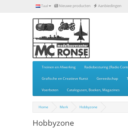
Nieuwe producten
Aanbiedingen
Taal
Treinen en Afwerking
Radiobesturing (Radio Contr
Grafische en Creatieve Kunst
Gereedschap
Voerboten
Catalogusen, Boeken, Magazines
Home
Merk
Hobbyzone
Hobbyzone