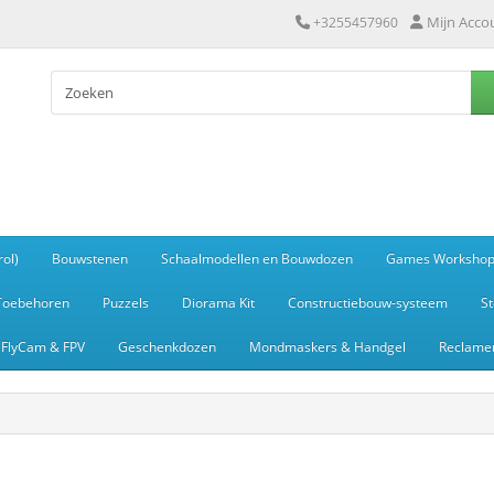
Mijn Acco
+3255457960
ol)
Bouwstenen
Schaalmodellen en Bouwdozen
Games Worksho
Toebehoren
Puzzels
Diorama Kit
Constructiebouw-systeem
S
FlyCam & FPV
Geschenkdozen
Mondmaskers & Handgel
Reclamem