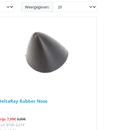
Weergegeven:
DeltaRay Rubber Nose
rijs: 7,99€
9,99€
xcl. BTW: 6,61€