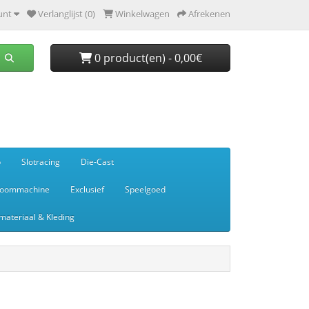
unt
Verlanglijst (0)
Winkelwagen
Afrekenen
0 product(en) - 0,00€
p
Slotracing
Die-Cast
toommachine
Exclusief
Speelgoed
ateriaal & Kleding