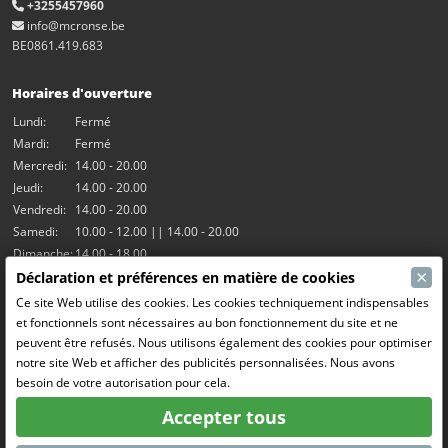
+3255457960
info@mcronse.be
BE0861.419.683
Horaires d'ouverture
Lundi:
Fermé
Mardi:
Fermé
Mercredi:
14.00 - 20.00
Jeudi:
14.00 - 20.00
Vendredi:
14.00 - 20.00
Samedi:
10.00 - 12.00 || 14.00 - 20.00
Dimanche:
14.00 - 18.00
×
Déclaration et préférences en matière de cookies
Nos activités
Ce site Web utilise des cookies. Les cookies techniquement indispensables
et fonctionnels sont nécessaires au bon fonctionnement du site et ne
Salle Hangar7
peuvent être refusés. Nous utilisons également des cookies pour optimiser
Le RC Drift
notre site Web et afficher des publicités personnalisées. Nous avons
RC Bangers (Demolition Derby)
besoin de votre autorisation pour cela.
Fun and Friends
Accepter tous
Médias sociaux