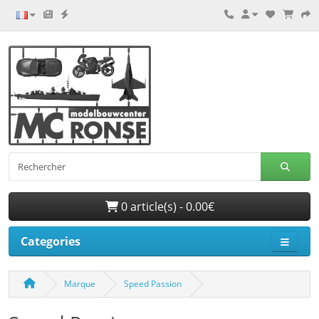
0 article(s) - 0.00€
Categories
Marque
Speed Passion