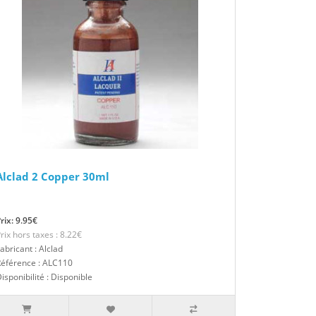
Alclad 2 Copper 30ml
rix: 9.95€
rix hors taxes : 8.22€
abricant : Alclad
Référence : ALC110
isponibilité : Disponible