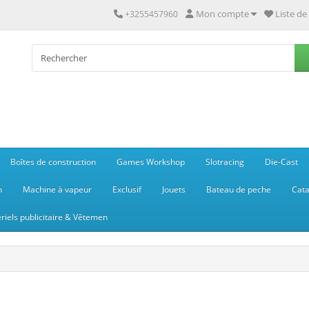
Mon compte
Liste de
+3255457960
Boîtes de construction
Games Workshop
Slotracing
Die-Cast
n
Machine à vapeur
Exclusif
Jouets
Bateau de peche
Cata
riels publicitaire & Vêtemen