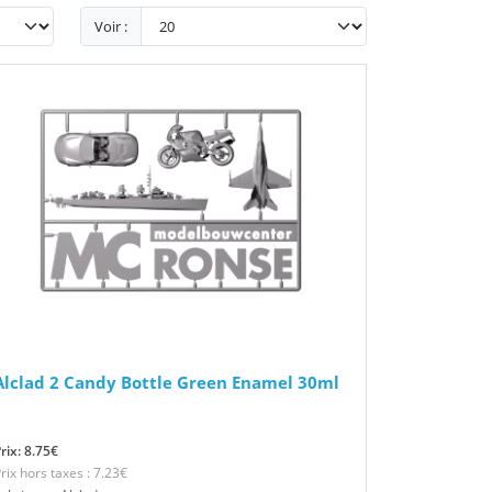
Voir :
Alclad 2 Candy Bottle Green Enamel 30ml
rix: 8.75€
rix hors taxes : 7.23€