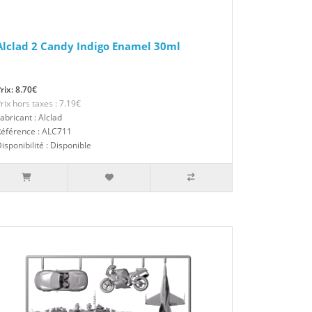
Alclad 2 Candy Indigo Enamel 30ml
rix: 8.70€
rix hors taxes : 7.19€
abricant : Alclad
Référence : ALC711
isponibilité : Disponible