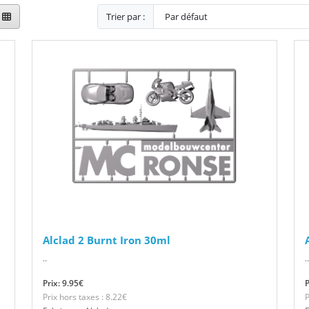
Trier par :
Alclad 2 Burnt Iron 30ml
..
..
Prix: 9.95€
P
Prix hors taxes : 8.22€
P