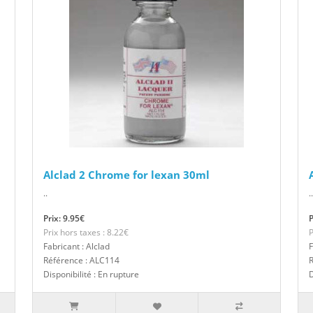
Alclad 2 Chrome for lexan 30ml
..
..
Prix: 9.95€
P
Prix hors taxes : 8.22€
P
Fabricant : Alclad
F
Référence : ALC114
Disponibilité : En rupture
D