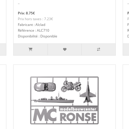
..
..
Prix: 8.75€
P
Prix hors taxes : 7.23€
P
Fabricant : Alclad
F
Référence : ALC710
Disponibilité : Disponible
D