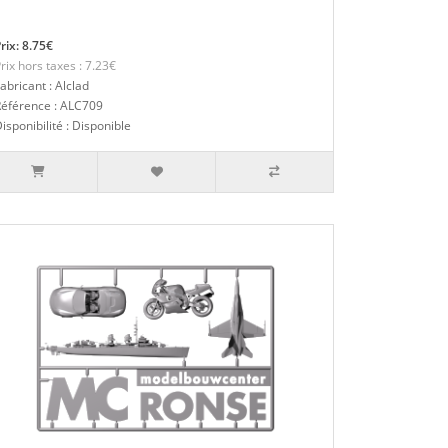
rix: 8.75€
rix hors taxes : 7.23€
abricant : Alclad
Référence : ALC709
isponibilité : Disponible