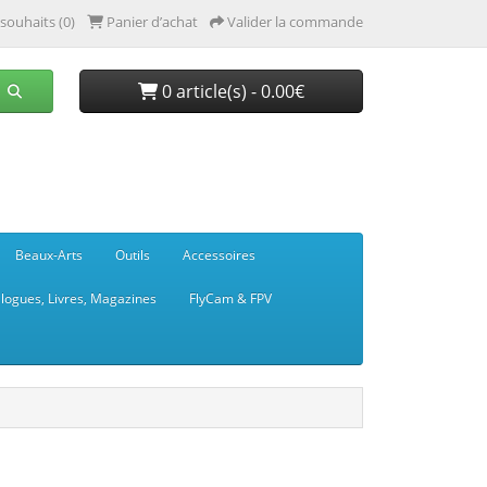
 souhaits (0)
Panier d’achat
Valider la commande
0 article(s) - 0.00€
Beaux-Arts
Outils
Accessoires
logues, Livres, Magazines
FlyCam & FPV