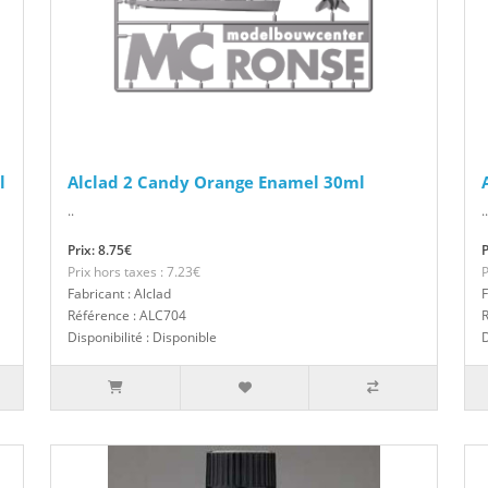
l
Alclad 2 Candy Orange Enamel 30ml
..
..
Prix: 8.75€
P
Prix hors taxes : 7.23€
P
Fabricant : Alclad
F
Référence : ALC704
Disponibilité : Disponible
D