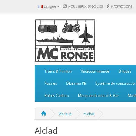
Nouveaux produits
Promotions
Langue
Trains & Finition
Radiocommandé
Briques
Puzzles
Diorama Kit
Système de constructio
Boîtes Cadeau
Masques buccaux & Gel
Maté
Marque
Alclad
Alclad