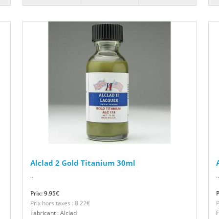
Alclad 2 Gold Titanium 30ml
..
..
Prix: 9.95€
P
Prix hors taxes : 8.22€
P
Fabricant : Alclad
F