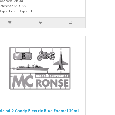
abricant : Alclad
Référence : ALC707
isponibilité : Disponible
Alclad 2 Candy Electric Blue Enamel 30ml