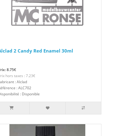
Alclad 2 Candy Red Enamel 30ml
rix: 8.75€
rix hors taxes : 7.23€
abricant : Alclad
Référence : ALC702
isponibilité : Disponible