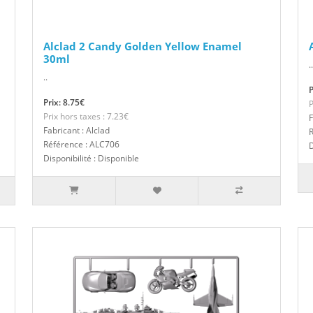
Alclad 2 Candy Golden Yellow Enamel
30ml
..
..
P
Prix: 8.75€
P
Prix hors taxes : 7.23€
F
Fabricant : Alclad
Référence : ALC706
D
Disponibilité : Disponible