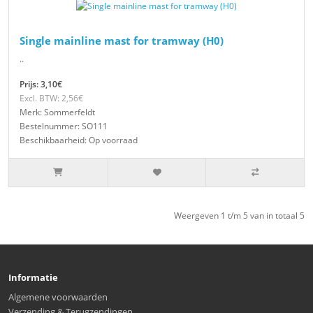
Single mainline mast for tramway (H0)
..
Prijs: 3,10€
Excl. BTW: 2,56€
Merk: Sommerfeldt
Bestelnummer: SO111
Beschikbaarheid: Op voorraad
Weergeven 1 t/m 5 van in totaal 5
Informatie
Algemene voorwaarden
Verzending & Terugzendingen