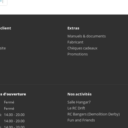
>|
 client
Extras
Manuels & documents
Fabricant
site
Chèques cadeaux
Promotions
s d'ouverture
Nos activités
Salle Hangar7
Fermé
Le RC Drift
Fermé
RC Bangers (Demolition Derby)
:
14.00 - 20.00
Fun and Friends
14.00 - 20.00
:
14.00 - 20.00