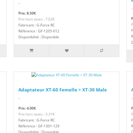
..
..
Prix: 8.50€
P
Prix hors taxes : 7.02€
P
Fabricant : G-Force RC
F
Référence : GF-1205-012
R
Disponibilité : Disponible
D
Adaptateur XT-60 Femelle > XT-30 Male
..
..
Prix: 4.00€
P
Prix hors taxes : 3.31€
P
Fabricant : G-Force RC
F
Référence : GF-1301-129
R
Disponibilité : Disponible
D