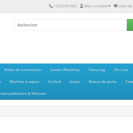
Mon compte
Liste de
+3255457960
Boîtes de construction
Games Workshop
Slotracing
Die-Cast
n
Machine à vapeur
Exclusif
Jouets
Bateau de peche
Cata
riels publicitaire & Vêtemen