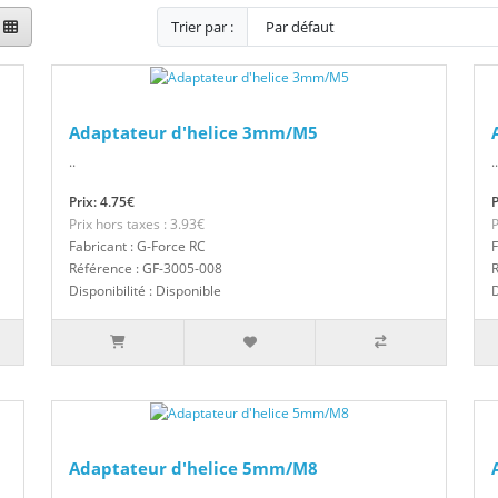
Trier par :
Adaptateur d'helice 3mm/M5
..
..
Prix: 4.75€
P
Prix hors taxes : 3.93€
P
Fabricant : G-Force RC
F
Référence : GF-3005-008
R
Disponibilité : Disponible
D
Adaptateur d'helice 5mm/M8
..
..