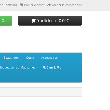
 souhaits (0)
Panier d’achat
Valider la commande
0 article(s) - 0.00€
Beaux-Arts
Outils
Accessoires
logues, Livres, Magazines
FlyCam & FPV