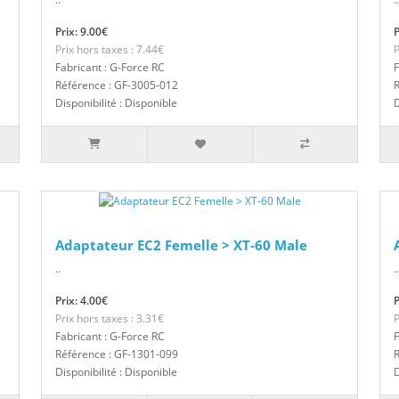
Prix: 9.00€
P
Prix hors taxes : 7.44€
P
Fabricant : G-Force RC
F
Référence : GF-3005-012
R
Disponibilité : Disponible
D
Adaptateur EC2 Femelle > XT-60 Male
..
..
Prix: 4.00€
P
Prix hors taxes : 3.31€
P
Fabricant : G-Force RC
F
Référence : GF-1301-099
R
Disponibilité : Disponible
D