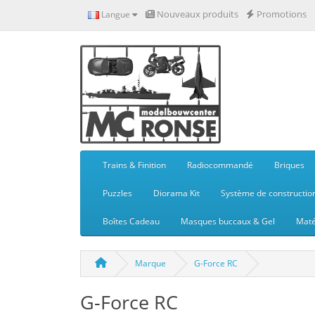
Nouveaux produits
Promotions
Langue
Trains & Finition
Radiocommandé
Briques
Puzzles
Diorama Kit
Système de constructio
Boîtes Cadeau
Masques buccaux & Gel
Maté
Marque
G-Force RC
G-Force RC