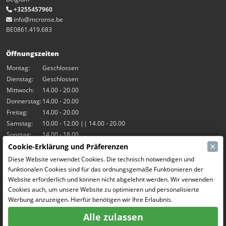
+3255457960
info@mcronse.be
BE0861.419.683
Öffnungszeiten
Montag:
Geschlossen
Dienstag:
Geschlossen
Mittwoch:
14.00 - 20.00
Donnerstag:
14.00 - 20.00
Freitag:
14.00 - 20.00
Samstag:
10.00 - 12.00 || 14.00 - 20.00
Sonntag:
14.00 - 18.00
×
Cookie-Erklärung und Präferenzen
Unsere Aktivitäten
Diese Website verwendet Cookies. Die technisch notwendigen und
funktionalen Cookies sind für das ordnungsgemäße Funktionieren der
Indoor-Halle Hangar7
Website erforderlich und können nicht abgelehnt werden. Wir verwenden
RC-Drift
Cookies auch, um unsere Website zu optimieren und personalisierte
RC Bangers
Werbung anzuzeigen. Hierfür benötigen wir Ihre Erlaubnis.
Fun and Friends
Alle zulassen