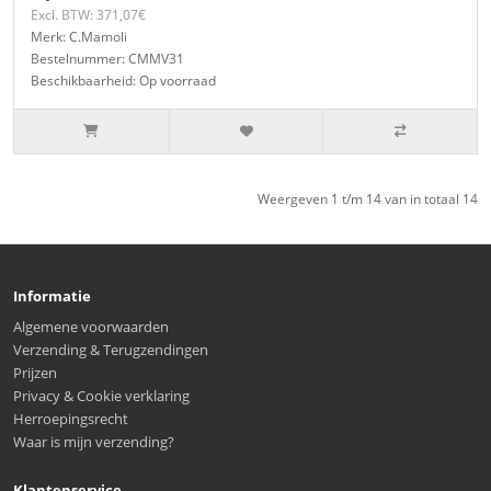
Excl. BTW: 371,07€
Merk: C.Mamoli
Bestelnummer: CMMV31
Beschikbaarheid: Op voorraad
Weergeven 1 t/m 14 van in totaal 14
Informatie
Algemene voorwaarden
Verzending & Terugzendingen
Prijzen
Privacy & Cookie verklaring
Herroepingsrecht
Waar is mijn verzending?
Klantenservice