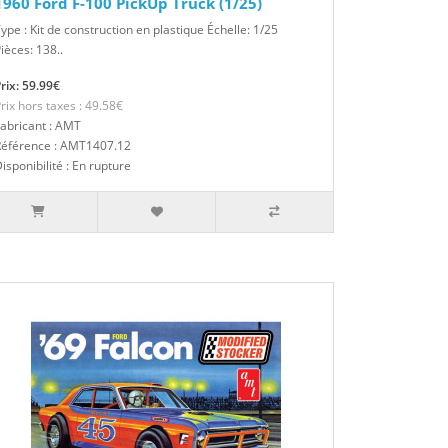
1960 Ford F-100 PickUp Truck (1/25)
ype : Kit de construction en plastique Échelle: 1/25
ièces: 138..
rix: 59.99€
rix hors taxes : 49.58€
abricant : AMT
Référence : AMT1407.12
isponibilité : En rupture