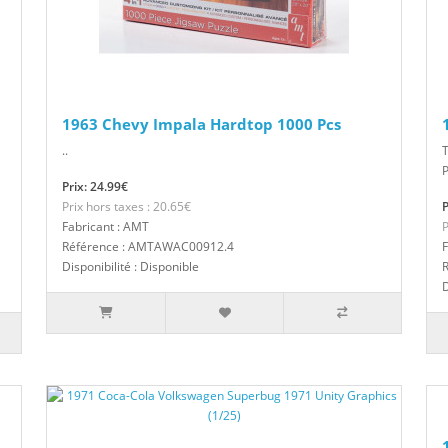
1963 Chevy Impala Hardtop 1000 Pcs
..
T
P
Prix: 24.99€
Prix hors taxes : 20.65€
P
Fabricant : AMT
P
Référence : AMTAWAC00912.4
F
Disponibilité : Disponible
D