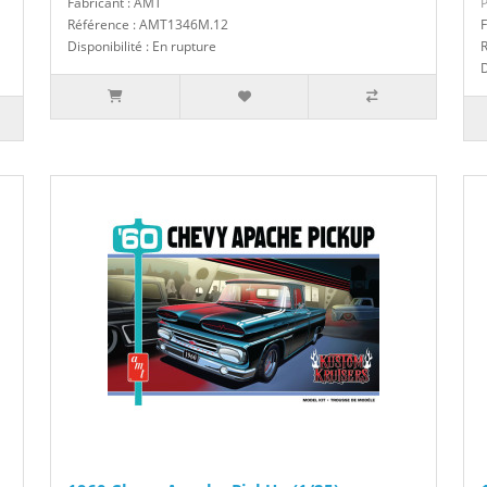
Fabricant : AMT
P
Référence : AMT1346M.12
F
Disponibilité : En rupture
D