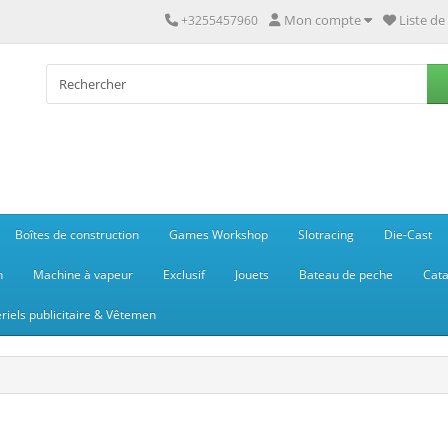
Mon compte
Liste de
+3255457960
Boîtes de construction
Games Workshop
Slotracing
Die-Cast
n
Machine à vapeur
Exclusif
Jouets
Bateau de peche
Cata
riels publicitaire & Vêtemen