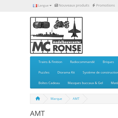
Nouveaux produits
Promotions
Langue
Trains & Finition
Radiocommandé
Briques
Puzzles
Diorama Kit
Système de constructio
Boîtes Cadeau
Masques buccaux & Gel
Maté
Marque
AMT
AMT