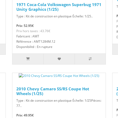
1971 Coca-Cola Volkswagen Superbug 1971
T
Unity Graphics (1/25)
P
Type : Kit de construction en plastique Échelle: 1/25..
P
Prix: 52.95€
F
Prix hors taxes : 43.76€
Fabricant : AMT
D
Référence : AMT1284M.12
Disponibilité : En rupture
2010 Chevy Camaro SS/RS Coupe Hot
Wheels (1/25)
Type : Kit de construction en plastique Échelle: 1/25Pièces:
T
77..
P
Prix: 49.95€
P