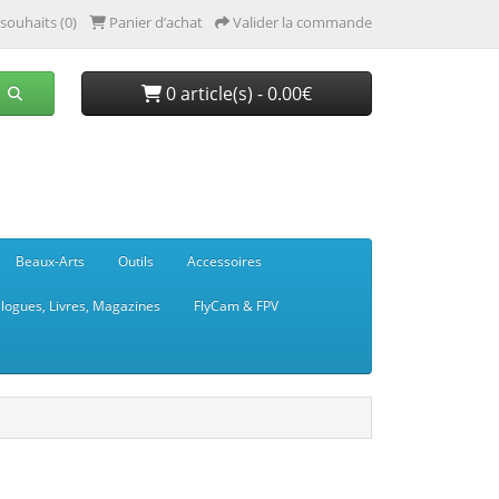
 souhaits (0)
Panier d’achat
Valider la commande
0 article(s) - 0.00€
Beaux-Arts
Outils
Accessoires
logues, Livres, Magazines
FlyCam & FPV