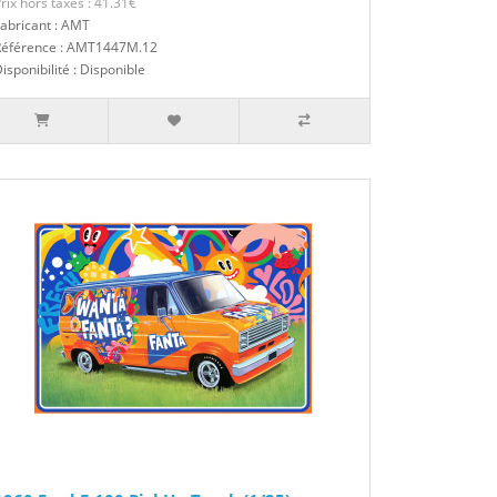
rix hors taxes : 41.31€
abricant : AMT
Référence : AMT1447M.12
isponibilité : Disponible