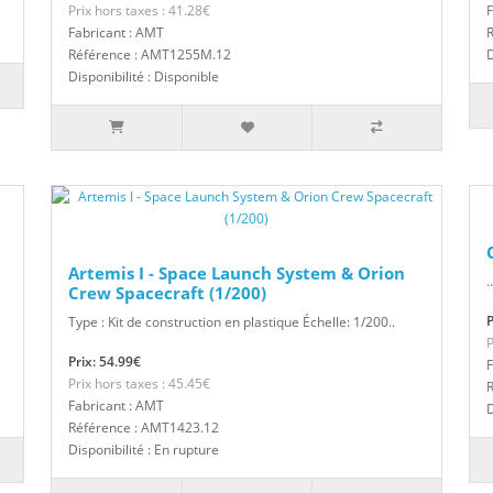
Prix hors taxes : 41.28€
F
Fabricant : AMT
Référence : AMT1255M.12
D
Disponibilité : Disponible
Artemis I - Space Launch System & Orion
..
Crew Spacecraft (1/200)
P
Type : Kit de construction en plastique Échelle: 1/200..
P
Prix: 54.99€
F
Prix hors taxes : 45.45€
Fabricant : AMT
D
Référence : AMT1423.12
Disponibilité : En rupture