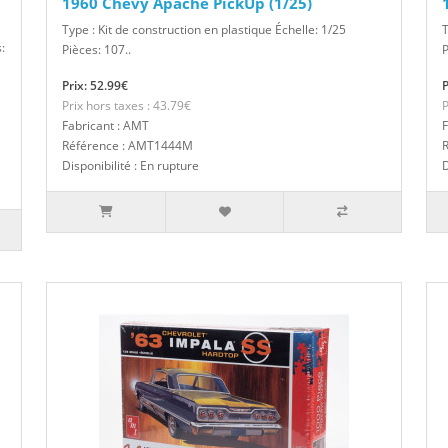
1960 Chevy Apache PickUp (1/25)
Type : Kit de construction en plastique Échelle: 1/25
T
:
Pièces: 107..
P
Prix: 52.99€
P
Prix hors taxes : 43.79€
P
Fabricant : AMT
F
Référence : AMT1444M
Disponibilité : En rupture
D